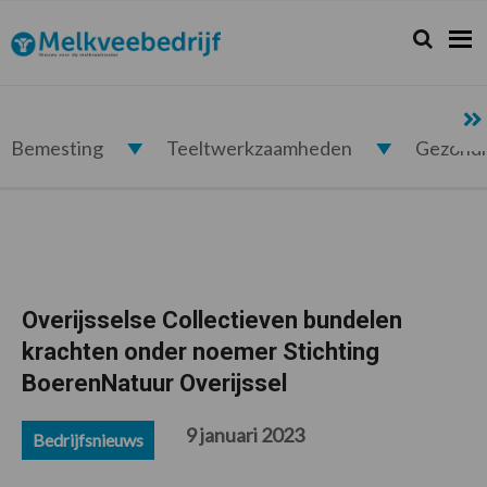
Spring
Door
Spring
Spring
naar
naar
naar
naar
Zoeken...
Zoek
Melkveebedrijf.nl
de
de
de
de
hoofdnavigatie
hoofd
eerste
voettekst
inhoud
sidebar
Bemesting
Teeltwerkzaamheden
Gezond
Overijsselse Collectieven bundelen
krachten onder noemer Stichting
BoerenNatuur Overijssel
9 januari 2023
Bedrijfsnieuws