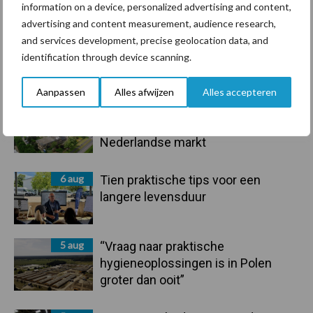
Toon meer
information on a device, personalized advertising and content,
advertising and content measurement, audience research,
and services development, precise geolocation data, and
identification through device scanning.
Primaire
Recent nieuws
Partner nieuws
Sidebar
Aanpassen
Alles afwijzen
Alles accepteren
6 aug
ForFarmers ziet volume en
marktaandeel groeien in krimpende
Nederlandse markt
6 aug
Tien praktische tips voor een
langere levensduur
5 aug
“Vraag naar praktische
hygieneoplossingen is in Polen
groter dan ooit”