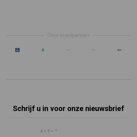
Footer
Onze brandpartners
Schrijf u in voor onze nieuwsbrief
6 + 9 =
*