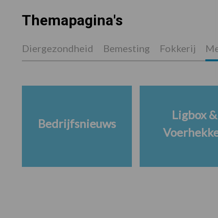
Themapagina's
Diergezondheid
Bemesting
Fokkerij
Me
Ligbox &
Bedrijfsnieuws
Voerhekk