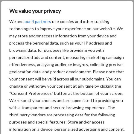
We value your privacy
We and
our 4 partners
use cookies and other tracking
technologies to improve your experience on our website. We
may store and/or access information from your device and
process the personal data, such as your IP address and
browsing data, for purposes like providing you with
personalized ads and content, measuring marketing campaign
effectiveness, analyzing audience insights, collecting precise
geolocation data, and product development. Please note that
your consent will be valid across all our subdomains. You can
change or withdraw your consent at any time by clicking the
“Consent Preferences” button at the bottom of your screen.
We respect your choices and are committed to providing you
with a transparent and secure browsing experience. The
Drie Franse bedrijven over de grens van
third-party vendors are processing data for the following
14.000 kilogram melk
purposes and special features: Store and/or access
information on a device, personalized advertising and content,