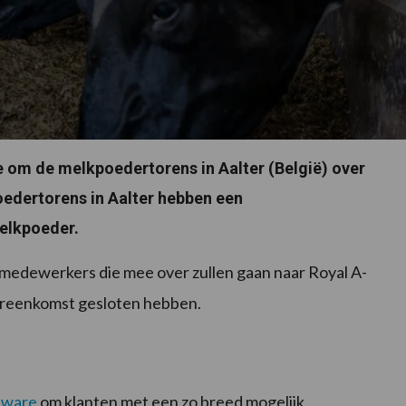
ie om de melkpoedertorens in Aalter (België) over
edertorens in Aalter hebben een
melkpoeder.
l medewerkers die mee over zullen gaan naar Royal A-
vereenkomst gesloten hebben.
-ware
om klanten met een zo breed mogelijk