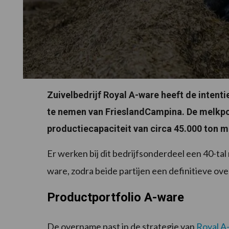
Zuivelbedrijf Royal A-ware heeft de intent
te nemen van FrieslandCampina. De melkpo
productiecapaciteit van circa 45.000 ton 
Er werken bij dit bedrijfsonderdeel een 40-ta
ware, zodra beide partijen een definitieve o
Productportfolio A-ware
De overname past in de strategie van
Royal A