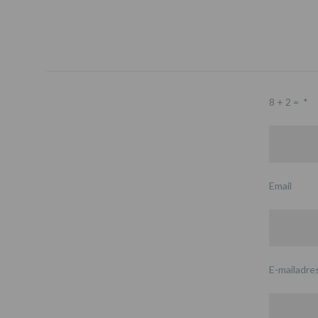
8 + 2 =
*
Email
E-mailadre