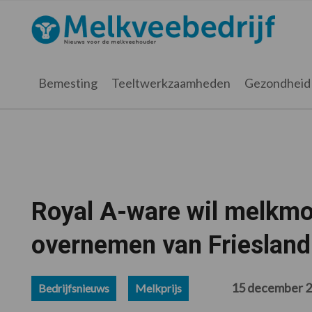
Spring
Door
Spring
Spring
naar
naar
naar
naar
Melkveebedrijf.nl
de
de
de
de
hoofdnavigatie
hoofd
eerste
voettekst
inhoud
sidebar
Bemesting
Teeltwerkzaamheden
Gezondheid
Royal A-ware wil melkmo
overnemen van Frieslan
15 december 
Bedrijfsnieuws
Melkprijs