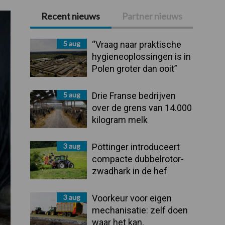
Recent nieuws
Partner nieuws
Primaire
Sidebar
5 aug
“Vraag naar praktische
hygieneoplossingen is in
Polen groter dan ooit”
5 aug
Drie Franse bedrijven
over de grens van 14.000
kilogram melk
3 aug
Pöttinger introduceert
compacte dubbelrotor-
zwadhark in de hef
3 aug
Voorkeur voor eigen
mechanisatie: zelf doen
waar het kan,