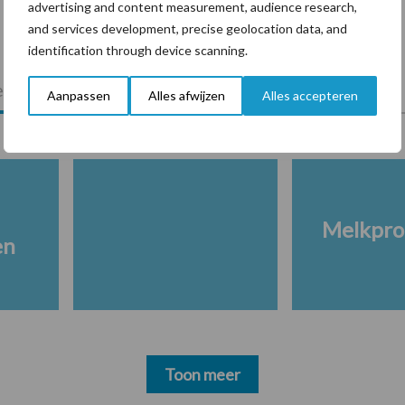
advertising and content measurement, audience research,
and services development, precise geolocation data, and
identification through device scanning.
lkveebedrijf
Veevoer
Wet en regelgeving
Aanpassen
Alles afwijzen
Alles accepteren
Melkpro
en
Toon meer