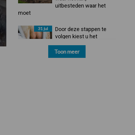
uitbesteden waar het
moet
31 jul
Door deze stappen te
volgen kiest u het
dipmiddel dat bij uw
bedrijf past
Toon meer