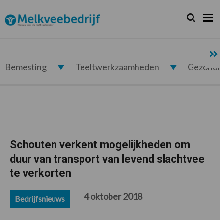
Spring
Door
Spring
Spring
naar
naar
naar
naar
Zoeken...
Zoek
Melkveebedrijf.nl
de
de
de
de
hoofdnavigatie
hoofd
eerste
voettekst
inhoud
sidebar
Bemesting
Teeltwerkzaamheden
Gezond
Schouten verkent mogelijkheden om
duur van transport van levend slachtvee
te verkorten
4 oktober 2018
Bedrijfsnieuws