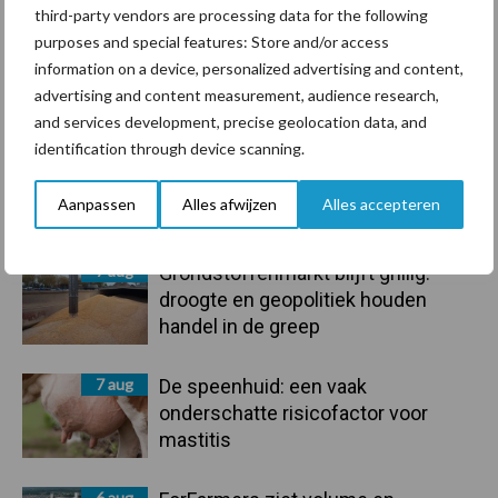
third-party vendors are processing data for the following
purposes and special features: Store and/or access
information on a device, personalized advertising and content,
advertising and content measurement, audience research,
Toon meer
and services development, precise geolocation data, and
identification through device scanning.
Primaire
Aanpassen
Alles afwijzen
Alles accepteren
Recent nieuws
Partner nieuws
Sidebar
7 aug
Grondstoffenmarkt blijft grillig:
droogte en geopolitiek houden
handel in de greep
7 aug
De speenhuid: een vaak
onderschatte risicofactor voor
mastitis
6 aug