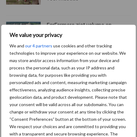
ForFarmers ziet volume en
marktaandeel groeien in
We value your privacy
krimpende Nederlandse
markt
We and
our 4 partners
use cookies and other tracking
technologies to improve your experience on our website. We
may store and/or access information from your device and
process the personal data, such as your IP address and
Themapagina's
browsing data, for purposes like providing you with
personalized ads and content, measuring marketing campaign
Diergezondheid
Bemesting
Fokkerij
Melkv
effectiveness, analyzing audience insights, collecting precise
geolocation data, and product development. Please note that
your consent will be valid across all our subdomains. You can
change or withdraw your consent at any time by clicking the
“Consent Preferences” button at the bottom of your screen.
Ligbox &
Bedrijfsnieuws
We respect your choices and are committed to providing you
Voerhekken
with a transparent and secure browsing experience. The