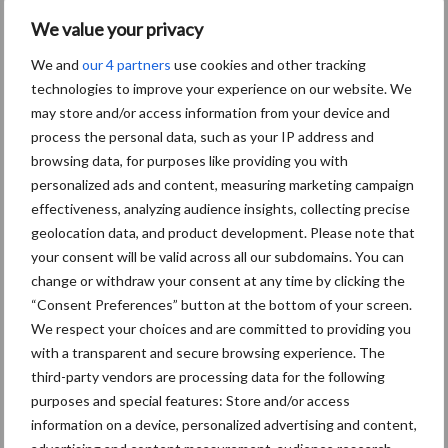
We value your privacy
We and
our 4 partners
use cookies and other tracking
Themapagina's
technologies to improve your experience on our website. We
may store and/or access information from your device and
Diergezondheid
Bemesting
Fokkerij
Melkv
process the personal data, such as your IP address and
browsing data, for purposes like providing you with
personalized ads and content, measuring marketing campaign
effectiveness, analyzing audience insights, collecting precise
Ligbox &
geolocation data, and product development. Please note that
Bedrijfsnieuws
your consent will be valid across all our subdomains. You can
Voerhekken
change or withdraw your consent at any time by clicking the
“Consent Preferences” button at the bottom of your screen.
We respect your choices and are committed to providing you
with a transparent and secure browsing experience. The
Toon meer
third-party vendors are processing data for the following
purposes and special features: Store and/or access
information on a device, personalized advertising and content,