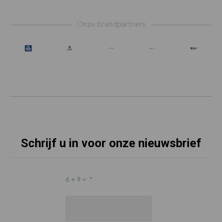
Footer
Onze brandpartners
Schrijf u in voor onze nieuwsbrief
6 + 9 =
*