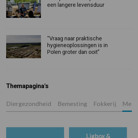
een langere levensduur
“Vraag naar praktische
hygieneoplossingen is in
Polen groter dan ooit”
Themapagina's
Diergezondheid
Bemesting
Fokkerij
Melkv
Ligbox &