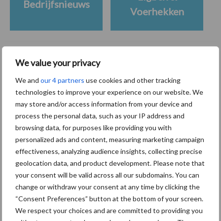
Bedrijfsnieuws
Voerhekken
We value your privacy
Toon meer
We and
our 4 partners
use cookies and other tracking
technologies to improve your experience on our website. We
may store and/or access information from your device and
Primaire
Recent nieuws
Partner nieuws
process the personal data, such as your IP address and
Sidebar
browsing data, for purposes like providing you with
personalized ads and content, measuring marketing campaign
6 aug
ForFarmers ziet volume en
effectiveness, analyzing audience insights, collecting precise
marktaandeel groeien in krimpende
geolocation data, and product development. Please note that
Nederlandse markt
your consent will be valid across all our subdomains. You can
change or withdraw your consent at any time by clicking the
6 aug
Tien praktische tips voor een
“Consent Preferences” button at the bottom of your screen.
langere levensduur
We respect your choices and are committed to providing you