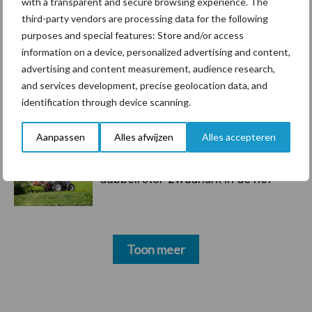
with a transparent and secure browsing experience. The
third-party vendors are processing data for the following
5 aug
“Vraag naar praktische
purposes and special features: Store and/or access
hygieneoplossingen is in Polen
information on a device, personalized advertising and content,
groter dan ooit”
advertising and content measurement, audience research,
and services development, precise geolocation data, and
5 aug
Drie Franse bedrijven over de grens
identification through device scanning.
van 14.000 kilogram melk
Aanpassen
Alles afwijzen
Alles accepteren
3 aug
Pöttinger introduceert compacte
dubbelrotor-zwadhark in de hef
Toon meer