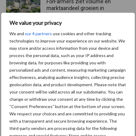
ForFarmers ziet volume en
marktaandeel groeien in
krimpende Nederlandse
markt
We value your privacy
We and
our 4 partners
use cookies and other tracking
technologies to improve your experience on our website. We
may store and/or access information from your device and
Themapagina's
process the personal data, such as your IP address and
browsing data, for purposes like providing you with
Diergezondheid
Bemesting
Fokkerij
Melkv
personalized ads and content, measuring marketing campaign
effectiveness, analyzing audience insights, collecting precise
geolocation data, and product development. Please note that
your consent will be valid across all our subdomains. You can
Ligbox &
change or withdraw your consent at any time by clicking the
Bedrijfsnieuws
“Consent Preferences” button at the bottom of your screen.
Voerhekken
We respect your choices and are committed to providing you
with a transparent and secure browsing experience. The
third-party vendors are processing data for the following
purposes and special features: Store and/or access