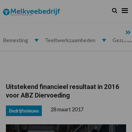
Spring
Door
Spring
Spring
naar
naar
naar
naar
Zoeken...
Zoek
Melkveebedrijf.nl
de
de
de
de
hoofdnavigatie
hoofd
eerste
voettekst
inhoud
sidebar
Bemesting
Teeltwerkzaamheden
Gezond
Uitstekend financieel resultaat in 2016
voor ABZ Diervoeding
28 maart 2017
Bedrijfsnieuws