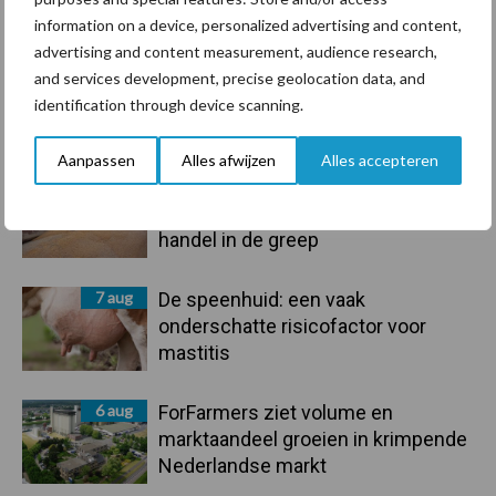
Toon meer
information on a device, personalized advertising and content,
advertising and content measurement, audience research,
and services development, precise geolocation data, and
identification through device scanning.
Primaire
Recent nieuws
Partner nieuws
Sidebar
Aanpassen
Alles afwijzen
Alles accepteren
7 aug
Grondstoffenmarkt blijft grillig:
droogte en geopolitiek houden
handel in de greep
7 aug
De speenhuid: een vaak
onderschatte risicofactor voor
mastitis
6 aug
ForFarmers ziet volume en
marktaandeel groeien in krimpende
Nederlandse markt