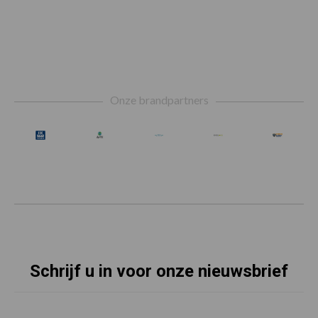
Footer
Onze brandpartners
Schrijf u in voor onze nieuwsbrief