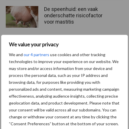
De speenhuid: een vaak
onderschatte risicofactor
voor mastitis
We value your privacy
ForFarmers ziet volume en
marktaandeel groeien in
We and
our 4 partners
use cookies and other tracking
krimpende Nederlandse
technologies to improve your experience on our website. We
markt
may store and/or access information from your device and
process the personal data, such as your IP address and
browsing data, for purposes like providing you with
personalized ads and content, measuring marketing campaign
Themapagina's
effectiveness, analyzing audience insights, collecting precise
geolocation data, and product development. Please note that
Diergezondheid
Bemesting
Fokkerij
Melkv
your consent will be valid across all our subdomains. You can
change or withdraw your consent at any time by clicking the
“Consent Preferences” button at the bottom of your screen.