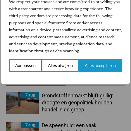
We respect your choices and are committed to providing you
with a transparent and secure browsing experience. The
Ligbox &
Bedrijfsnieuws
third-party vendors are processing data for the following
Voerhekken
purposes and special features: Store and/or access
information on a device, personalized advertising and content,
advertising and content measurement, audience research,
and services development, precise geolocation data, and
Toon meer
identification through device scanning.
Aanpassen
Alles afwijzen
Alles accepteren
Primaire
Recent nieuws
Partner nieuws
Sidebar
7 aug
Grondstoffenmarkt blijft grillig:
droogte en geopolitiek houden
handel in de greep
7 aug
De speenhuid: een vaak