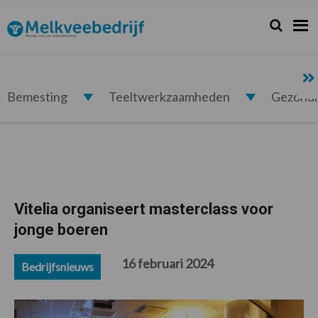
Spring
Door
Spring
Spring
naar
naar
naar
naar
Zoeken...
Zoek
Melkveebedrijf.nl
de
de
de
de
hoofdnavigatie
hoofd
eerste
voettekst
inhoud
sidebar
Bemesting
Teeltwerkzaamheden
Gezond
Vitelia organiseert masterclass voor
jonge boeren
16 februari 2024
Bedrijfsnieuws