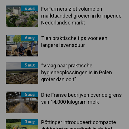
Sidebar
6 aug
ForFarmers ziet volume en
marktaandeel groeien in krimpende
Nederlandse markt
6 aug
Tien praktische tips voor een
langere levensduur
5 aug
“Vraag naar praktische
hygieneoplossingen is in Polen
groter dan ooit”
5 aug
Drie Franse bedrijven over de grens
van 14.000 kilogram melk
3 aug
Pöttinger introduceert compacte