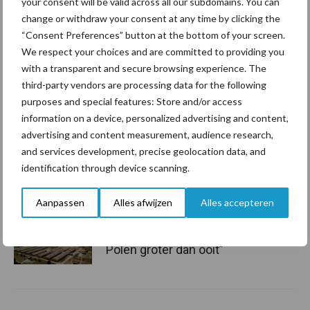
your consent will be valid across all our subdomains. You can
change or withdraw your consent at any time by clicking the
ForFarmers ziet volume en
“Consent Preferences” button at the bottom of your screen.
marktaandeel groeien in
We respect your choices and are committed to providing you
krimpende Nederlandse
with a transparent and secure browsing experience. The
markt
third-party vendors are processing data for the following
purposes and special features: Store and/or access
information on a device, personalized advertising and content,
Tien praktische tips voor
advertising and content measurement, audience research,
een langere levensduur
and services development, precise geolocation data, and
identification through device scanning.
Aanpassen
Alles afwijzen
Alles accepteren
“Vraag naar praktische
hygieneoplossingen is in
Polen groter dan ooit”