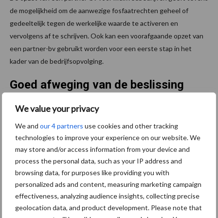
de mogelijkheid om de aanwezige fosfaatrechten geheel of
gedeeltelijk tegen de werkelijke waarde te activeren en
vervolgens af te schrijven. Ook kan een voorafgaande opzet van
een partner-bv gebruikt worden voor een eerste stap in het
kader van de bedrijfsopvolging.
Goed afweging van de beslissing
We value your privacy
Er zijn verschillende mogelijkheden om de structuur van een
onderneming op een fiscaalvriendelijke manier in te richten. Een
We and
our 4 partners
use cookies and other tracking
herstructurering is een beslissing voor een langere termijn. Een
technologies to improve your experience on our website. We
gedegen afweging van de voor- en nadelen is dan ook de eerste
may store and/or access information from your device and
process the personal data, such as your IP address and
stap in dit proces. Bedrijfscontinuïteit is het hoofddoel, waaraan
browsing data, for purposes like providing you with
het behalen van een fiscaal optimum een bijdrage kan leveren.
personalized ads and content, measuring marketing campaign
Bron:
ABAB
effectiveness, analyzing audience insights, collecting precise
geolocation data, and product development. Please note that
Aanbevolen voor jou!