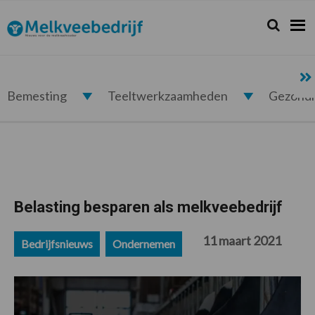
Spring
Door
Spring
Spring
naar
naar
naar
naar
Zoeken...
Zoek
Melkveebedrijf.nl
de
de
de
de
hoofdnavigatie
hoofd
eerste
voettekst
inhoud
sidebar
Bemesting
Teeltwerkzaamheden
Gezond
Belasting besparen als melkveebedrijf
11 maart 2021
Bedrijfsnieuws
Ondernemen