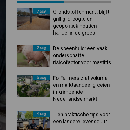
Sidebar
7 aug
Grondstoffenmarkt blijft
grillig: droogte en
geopolitiek houden
handel in de greep
7 aug
De speenhuid: een vaak
onderschatte
risicofactor voor mastitis
6 aug
ForFarmers ziet volume
en marktaandeel groeien
in krimpende
Nederlandse markt
6 aug
Tien praktische tips voor
een langere levensduur