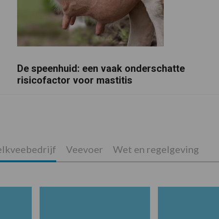
De speenhuid: een vaak onderschatte
risicofactor voor mastitis
lkveebedrijf
Veevoer
Wet en regelgeving