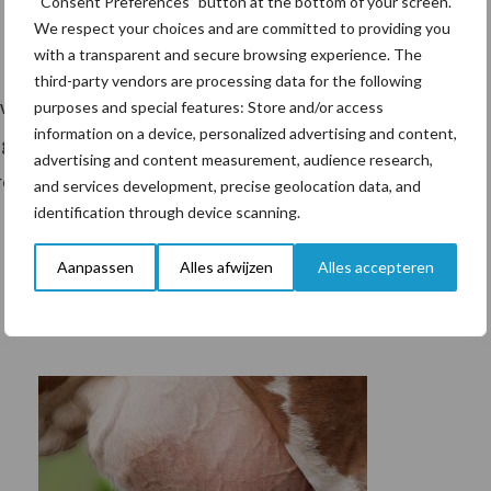
“Consent Preferences” button at the bottom of your screen.
We respect your choices and are committed to providing you
with a transparent and secure browsing experience. The
third-party vendors are processing data for the following
e woningen met pachtovereenkomsten van vóór 1
purposes and special features: Store and/or access
information on a device, personalized advertising and content,
lgens het huurprijsbeleid woonruimte. De maximale
advertising and content measurement, audience research,
cent. Dit is dan ook gelijk aan de inflatie van 1
and services development, precise geolocation data, and
identification through device scanning.
Aanpassen
Alles afwijzen
Alles accepteren