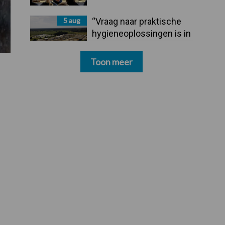
5 aug
“Vraag naar praktische
hygieneoplossingen is in
Polen groter dan ooit”
Toon meer