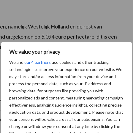
n, namelijk Westelijk Holland en de rest van
nd uitgekomen op 5.094 euro per hectare, dit is een
land is de regionorm per hectare met 19 procent
We value your privacy
We and
our 4 partners
use cookies and other tracking
technologies to improve your experience on our website. We
may store and/or access information from your device and
process the personal data, such as your IP address and
browsing data, for purposes like providing you with
personalized ads and content, measuring marketing campaign
euwe pachtovereenkomsten van agrarische
effectiveness, analyzing audience insights, collecting precise
aande overeenkomsten zijn gewijzigd met de
geolocation data, and product development. Please note that
lde index over 2017-2021, die uitkomt op 2,79
your consent will be valid across all our subdomains. You can
change or withdraw your consent at any time by clicking the