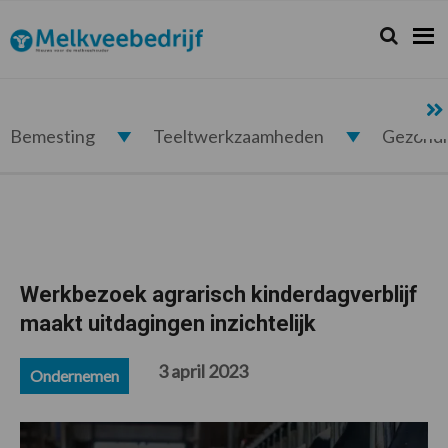
Spring
Door
Spring
Spring
naar
naar
naar
naar
Zoeken...
Zoek
Melkveebedrijf.nl
de
de
de
de
hoofdnavigatie
hoofd
eerste
voettekst
inhoud
sidebar
Bemesting
Teeltwerkzaamheden
Gezond
Werkbezoek agrarisch kinderdagverblijf
maakt uitdagingen inzichtelijk
3 april 2023
Ondernemen