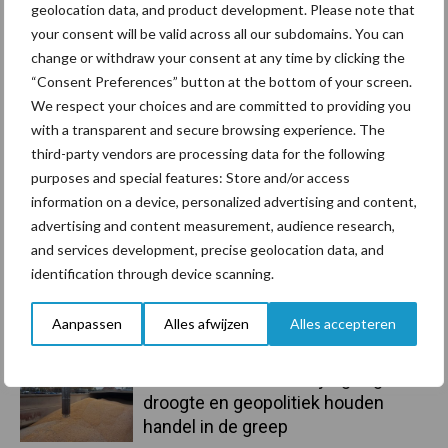
geolocation data, and product development. Please note that
Primaire
your consent will be valid across all our subdomains. You can
Recent nieuws
Partner nieuws
change or withdraw your consent at any time by clicking the
Sidebar
“Consent Preferences” button at the bottom of your screen.
10 aug
Tot 5 ton per wiel om
We respect your choices and are committed to providing you
ondergrondverdichting te beperken
with a transparent and secure browsing experience. The
third-party vendors are processing data for the following
purposes and special features: Store and/or access
10 aug
Jaarverslag 2025 Royal A-ware:
information on a device, personalized advertising and content,
omzet groeit, nettoresultaat daalt
advertising and content measurement, audience research,
and services development, precise geolocation data, and
identification through device scanning.
10 aug
Machines en werktuigen gewild
doelwit criminelen
Aanpassen
Alles afwijzen
Alles accepteren
7 aug
Grondstoffenmarkt blijft grillig:
droogte en geopolitiek houden
handel in de greep