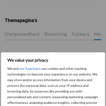
Themapagina's
Diergezondheid
Bemesting
Fokkerij
Melkv
Ligbox &
We value your privacy
Bedrijfsnieuws
Voerhekken
We and
our 4 partners
use cookies and other tracking
technologies to improve your experience on our website. We
may store and/or access information from your device and
process the personal data, such as your IP address and
browsing data, for purposes like providing you with
Toon meer
personalized ads and content, measuring marketing campaign
effectiveness, analyzing audience insights, collecting precise