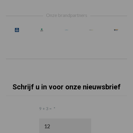
Footer
Onze brandpartners
Schrijf u in voor onze nieuwsbrief
9 + 3 =
*