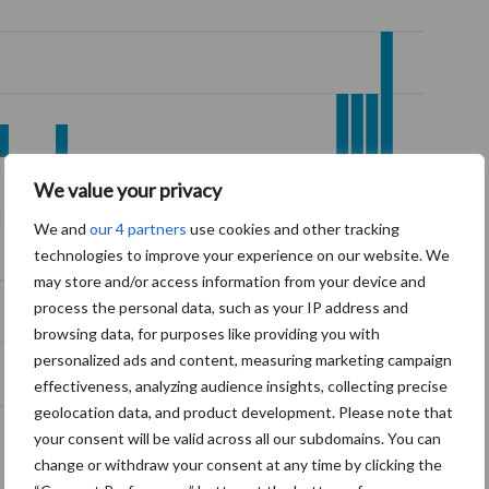
We value your privacy
We and
our 4 partners
use cookies and other tracking
technologies to improve your experience on our website. We
may store and/or access information from your device and
process the personal data, such as your IP address and
browsing data, for purposes like providing you with
personalized ads and content, measuring marketing campaign
effectiveness, analyzing audience insights, collecting precise
geolocation data, and product development. Please note that
09-2020
03-2021
09-2021
03-2022
09-2022
your consent will be valid across all our subdomains. You can
Bron:
CBS, RVO
change or withdraw your consent at any time by clicking the