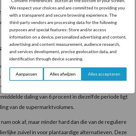
“Consent Preferences” button at the bottom of your screen.
amen in de zomer met circa 60 procent toe en in het
We respect your choices and are committed to providing you
en met zo een 20 procent. Over het algemeen kan de
with a transparent and secure browsing experience. The
oorberekenen aan de supermarkt. Voor andere
third-party vendors are processing data for the following
purposes and special features: Store and/or access
information on a device, personalized advertising and content,
advertising and content measurement, audience research,
arkten
and services development, precise geolocation data, and
identification through device scanning.
andse supermarkten. De belangrijkste oorzaak hiervan
Aanpassen
Alles afwijzen
Alles accepteren
ns de coronajaren. Supermarkten profiteerden van de
volumes van supermarkten daalden in de eerste helft
iddelde daling van 6 procent in diezelfde periode ligt
daling van de supermarktvolumes.
nam ook af, maar minder hard dan die van de reguliere
ierlijke zuivel in voor plantaardige alternatieven. Deze