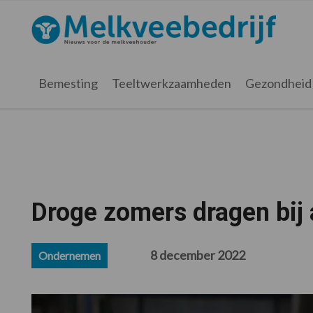
Spring
Door
Spring
Spring
naar
naar
naar
naar
Melkveebedrijf.nl
de
de
de
de
hoofdnavigatie
hoofd
eerste
voettekst
inhoud
sidebar
Bemesting
Teeltwerkzaamheden
Gezondheid
Droge zomers dragen bij
8 december 2022
Ondernemen