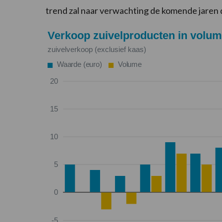
trend zal naar verwachting de komende jaren 
Verkoop zuive
zuivelverkoop (exclusief kaas)
Waarde (euro)
Volume
20
15
10
5
0
-5