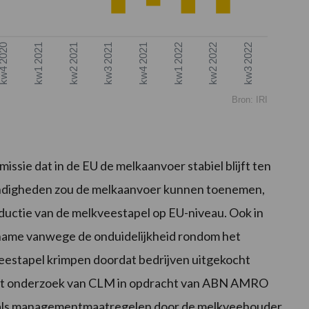
w4 2020
kw1 2021
kw2 2021
kw3 2021
kw4 2021
kw1 2022
kw2 2022
kw3 2022
Bron:
IRI
sie dat in de EU de melkaanvoer stabiel blijft ten
tandigheden zou de melkaanvoer kunnen toenemen,
ductie van de melkveestapel op EU-niveau. Ook in
 name vanwege de onduidelijkheid rondom het
veestapel krimpen doordat bedrijven uitgekocht
 Uit onderzoek van CLM in opdracht van ABN AMRO
 zoals managementmaatregelen door de melkveehouder