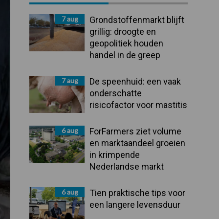
Sidebar
7 aug
Grondstoffenmarkt blijft
grillig: droogte en
geopolitiek houden
handel in de greep
7 aug
De speenhuid: een vaak
onderschatte
risicofactor voor mastitis
6 aug
ForFarmers ziet volume
en marktaandeel groeien
in krimpende
Nederlandse markt
6 aug
Tien praktische tips voor
een langere levensduur