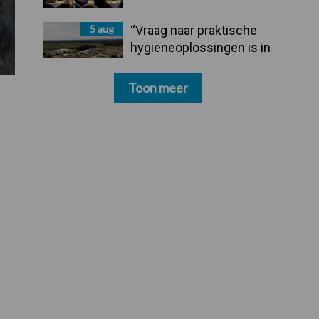
5 aug
“Vraag naar praktische
hygieneoplossingen is in
Polen groter dan ooit”
Toon meer