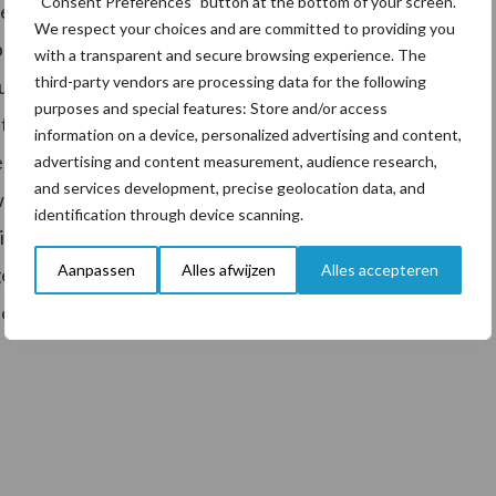
“Consent Preferences” button at the bottom of your screen.
erheden en natuurorganisaties tot een
We respect your choices and are committed to providing you
ouwakkoord is om het verdienvermogen voor boeren
with a transparent and secure browsing experience. The
third-party vendors are processing data for the following
nvulling moet geven aan doelen op het gebied van
purposes and special features: Store and/or access
 keten en consument moeten de boer helpen om
information on a device, personalized advertising and content,
der beeld van hoe de landbouw eruit ziet in 2040,
advertising and content measurement, audience research,
and services development, precise geolocation data, and
n invulling aan kunnen geven. Of het ons gaat lukken
identification through device scanning.
s nu nog volstrekt onduidelijk, maar helder mag zijn
Aanpassen
Alles afwijzen
Alles accepteren
t gedragen wordt door onze leden. En laat kraakhelder
ten als er niet éérst duidelijkheid ontstaat voor de