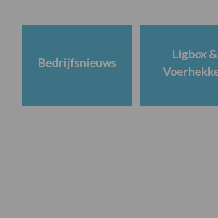
Ligbox &
Bedrijfsnieuws
Voerhekk
Footer