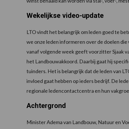
winst behaald kan worden via stal-, voer-, me
Wekelijkse video-update
LTO vindt het belangrijk om leden goed te betr
we onze leden informeren over de doelen die w
vanaf volgende week geeft voorzitter Sjaak van
het Landbouwakkoord. Daarbij gaat hij specif
tuinders. Het is belangrijk dat de leden van LT
invloed gaat hebben op ieders bedrijf. De le
regionale ledencontactcentra en hun vakgroep
Achtergrond
Minister Adema van Landbouw, Natuur en Voe