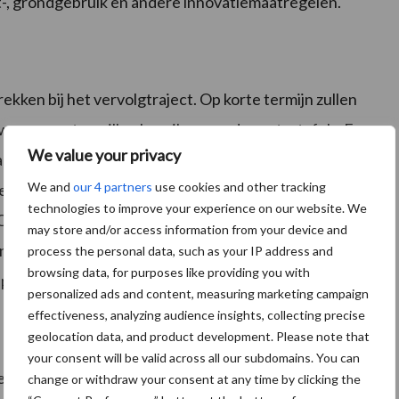
st-, grondgebruik en andere innovatiemaatregelen.
ekken bij het vervolgtraject. Op korte termijn zullen
e per sector willen bereiken aan de sectortafels. En
We value your privacy
 der Tak in zijn wekelijkse video een update vanuit
We and
our 4 partners
use cookies and other tracking
iek in op vragen en suggesties van onze boeren en
technologies to improve your experience on our website. We
O goed aangehaakt zijn bij dit belangrijke proces dat
may store and/or access information from your device and
den van LTO worden daarvoor opgeroepen om bij de
process the personal data, such as your IP address and
browsing data, for purposes like providing you with
-bestuurders vragen en suggesties in te sturen.
personalized ads and content, measuring marketing campaign
effectiveness, analyzing audience insights, collecting precise
geolocation data, and product development. Please note that
your consent will be valid across all our subdomains. You can
dselkwaliteit (LNV) wil samen met
change or withdraw your consent at any time by clicking the