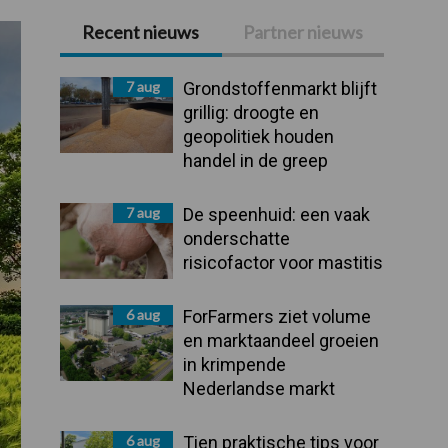
Recent nieuws
Partner nieuws
Primaire
Sidebar
7 aug
Grondstoffenmarkt blijft
grillig: droogte en
geopolitiek houden
handel in de greep
7 aug
De speenhuid: een vaak
onderschatte
risicofactor voor mastitis
6 aug
ForFarmers ziet volume
en marktaandeel groeien
in krimpende
Nederlandse markt
6 aug
Tien praktische tips voor