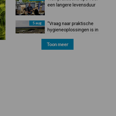
een langere levensduur
5 aug
“Vraag naar praktische
hygieneoplossingen is in
Polen groter dan ooit”
Toon meer