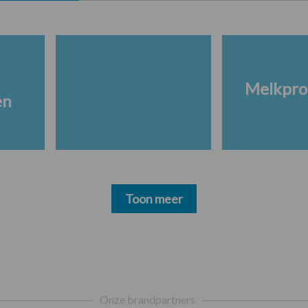
Melkpro
en
Toon meer
Onze brandpartners