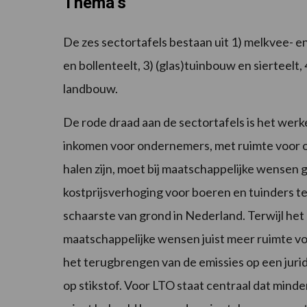
Thema’s
De zes sectortafels bestaan uit 1) melkvee- 
en bollenteelt, 3) (glas)tuinbouw en sierteelt,
landbouw.
De rode draad aan de sectortafels is het we
inkomen voor ondernemers, met ruimte voor o
halen zijn, moet bij maatschappelijke wense
kostprijsverhoging voor boeren en tuinders t
schaarste van grond in Nederland. Terwijl he
maatschappelijke wensen juist meer ruimte vo
het terugbrengen van de emissies op een juridi
op stikstof. Voor LTO staat centraal dat minder