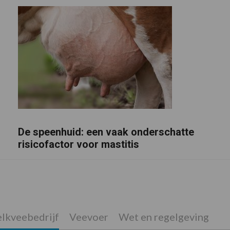
De speenhuid: een vaak onderschatte
risicofactor voor mastitis
lkveebedrijf
Veevoer
Wet en regelgeving