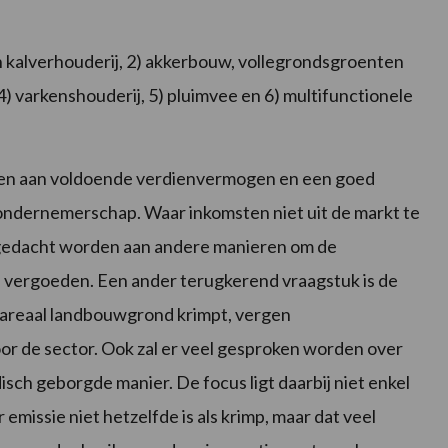
en kalverhouderij, 2) akkerbouw, vollegrondsgroenten
 4) varkenshouderij, 5) pluimvee en 6) multifunctionele
rken aan voldoende verdienvermogen en een goed
ndernemerschap. Waar inkomsten niet uit de markt te
n gedacht worden aan andere manieren om de
e vergoeden. Een ander terugkerend vraagstuk is de
t areaal landbouwgrond krimpt, vergen
or de sector. Ook zal er veel gesproken worden over
sch geborgde manier. De focus ligt daarbij niet enkel
 emissie niet hetzelfde is als krimp, maar dat veel