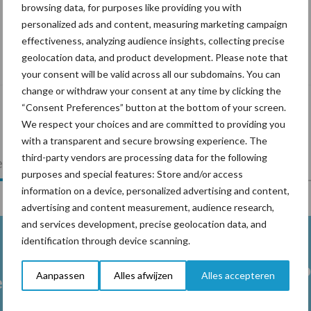
browsing data, for purposes like providing you with
personalized ads and content, measuring marketing campaign
effectiveness, analyzing audience insights, collecting precise
Drie Franse bedrijven over de grens van
geolocation data, and product development. Please note that
14.000 kilogram melk
your consent will be valid across all our subdomains. You can
change or withdraw your consent at any time by clicking the
“Consent Preferences” button at the bottom of your screen.
We respect your choices and are committed to providing you
with a transparent and secure browsing experience. The
third-party vendors are processing data for the following
lkveebedrijf
Veevoer
Wet en regelgeving
purposes and special features: Store and/or access
information on a device, personalized advertising and content,
advertising and content measurement, audience research,
and services development, precise geolocation data, and
identification through device scanning.
Melkpro
Aanpassen
Alles afwijzen
Alles accepteren
en