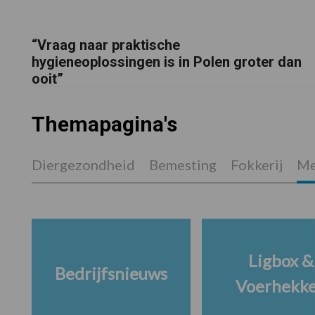
“Vraag naar praktische
hygieneoplossingen is in Polen groter dan
ooit”
Themapagina's
Diergezondheid
Bemesting
Fokkerij
Me
Ligbox &
Bedrijfsnieuws
Voerhekk