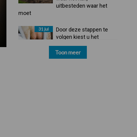
uitbesteden waar het
moet
31 jul
Door deze stappen te
volgen kiest u het
dipmiddel dat bij uw
bedrijf past
Toon meer