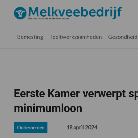
Spring
Door
Spring
Spring
naar
naar
naar
naar
Melkveebedrijf.nl
de
de
de
de
hoofdnavigatie
hoofd
eerste
voettekst
inhoud
sidebar
Bemesting
Teeltwerkzaamheden
Gezondheid
Eerste Kamer verwerpt s
minimumloon
18 april 2024
Ondernemen