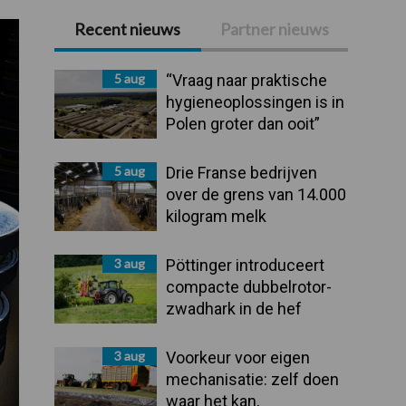
Recent nieuws
Partner nieuws
Primaire
Sidebar
5 aug
“Vraag naar praktische
hygieneoplossingen is in
Polen groter dan ooit”
5 aug
Drie Franse bedrijven
over de grens van 14.000
kilogram melk
3 aug
Pöttinger introduceert
compacte dubbelrotor-
zwadhark in de hef
3 aug
Voorkeur voor eigen
mechanisatie: zelf doen
waar het kan,