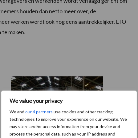
r werkgevers én werkenden wordt verlaagd gericht om
knemers houden dan netto meer over, de
meer werken wordt ook nog eens aantrekkelijker. LTO
n te maken.
We value your privacy
We and
our 4 partners
use cookies and other tracking
technologies to improve your experience on our website. We
may store and/or access information from your device and
process the personal data, such as your IP address and