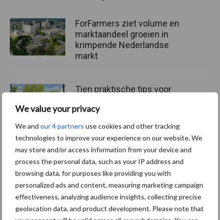
ForFarmers ziet volume en
marktaandeel groeien in
krimpende Nederlandse
markt
Tien praktische tips voor
een langere levensduur
We value your privacy
We and
our 4 partners
use cookies and other tracking
technologies to improve your experience on our website. We
may store and/or access information from your device and
“Vraag naar praktische
process the personal data, such as your IP address and
hygieneoplossingen is in
browsing data, for purposes like providing you with
Polen groter dan ooit”
personalized ads and content, measuring marketing campaign
effectiveness, analyzing audience insights, collecting precise
geolocation data, and product development. Please note that