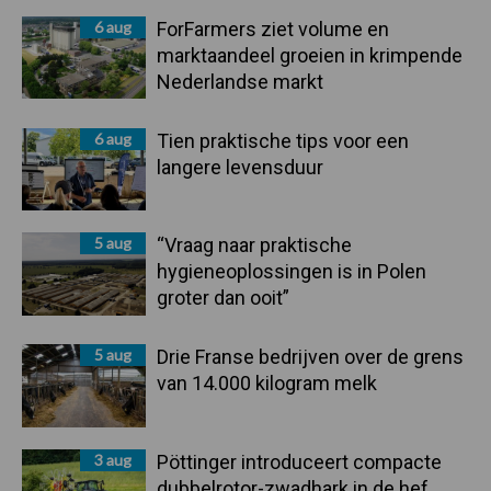
6 aug
ForFarmers ziet volume en
marktaandeel groeien in krimpende
Nederlandse markt
6 aug
Tien praktische tips voor een
langere levensduur
5 aug
“Vraag naar praktische
hygieneoplossingen is in Polen
groter dan ooit”
5 aug
Drie Franse bedrijven over de grens
van 14.000 kilogram melk
3 aug
Pöttinger introduceert compacte
dubbelrotor-zwadhark in de hef