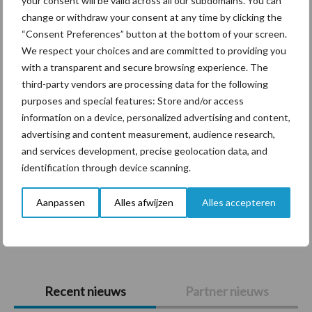
your consent will be valid across all our subdomains. You can
Themapagina's
change or withdraw your consent at any time by clicking the
“Consent Preferences” button at the bottom of your screen.
We respect your choices and are committed to providing you
Diergezondheid
Bemesting
Fokkerij
Melkv
with a transparent and secure browsing experience. The
third-party vendors are processing data for the following
purposes and special features: Store and/or access
information on a device, personalized advertising and content,
Ligbox &
advertising and content measurement, audience research,
Bedrijfsnieuws
Voerhekken
and services development, precise geolocation data, and
identification through device scanning.
Aanpassen
Alles afwijzen
Alles accepteren
Toon meer
Primaire
Recent nieuws
Partner nieuws
Sidebar