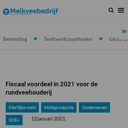
Spring
Door
Spring
Spring
naar
naar
naar
naar
Zoeken...
Zoek
Melkveebedrijf.nl
de
de
de
de
hoofdnavigatie
hoofd
eerste
voettekst
inhoud
sidebar
Bemesting
Teeltwerkzaamheden
Gezond
Fiscaal voordeel in 2021 voor de
rundveehouderij
Dierlijke mest
Melkproductie
Ondernemen
12 januari 2021
SDE+