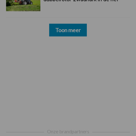
Toon meer
Footer
Onze brandpartners