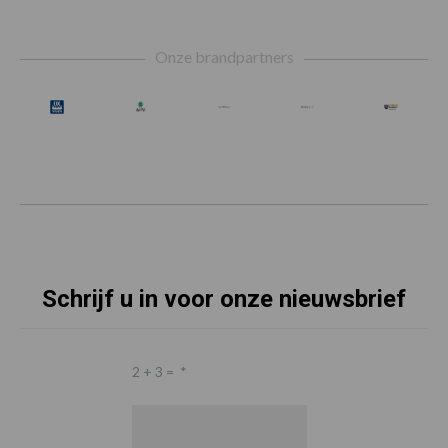
Footer
Onze brandpartners
Schrijf u in voor onze nieuwsbrief
2 + 3 =
*