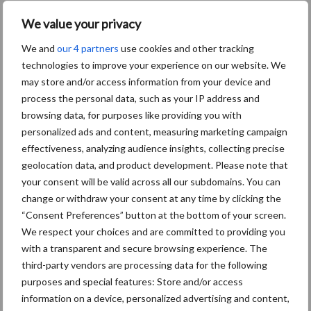
We value your privacy
Bron: PBL
Aanbevolen voor jou!
We and
our 4 partners
use cookies and other tracking
technologies to improve your experience on our website. We
may store and/or access information from your device and
ForFarmers ziet volume en
marktaandeel groeien in
process the personal data, such as your IP address and
krimpende Nederlandse
browsing data, for purposes like providing you with
markt
personalized ads and content, measuring marketing campaign
effectiveness, analyzing audience insights, collecting precise
geolocation data, and product development. Please note that
Tien praktische tips voor
your consent will be valid across all our subdomains. You can
een langere levensduur
change or withdraw your consent at any time by clicking the
“Consent Preferences” button at the bottom of your screen.
We respect your choices and are committed to providing you
with a transparent and secure browsing experience. The
third-party vendors are processing data for the following
“Vraag naar praktische
purposes and special features: Store and/or access
hygieneoplossingen is in
Polen groter dan ooit”
information on a device, personalized advertising and content,