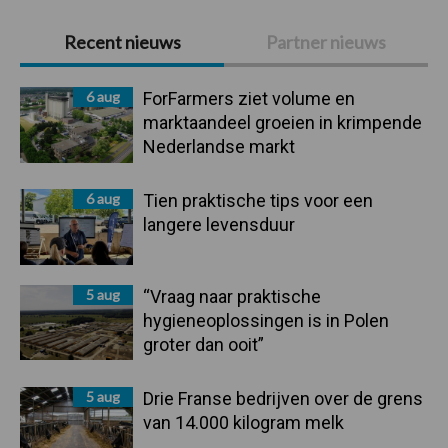
Primaire
Recent nieuws
Partner nieuws
Sidebar
6 aug
ForFarmers ziet volume en
marktaandeel groeien in krimpende
Nederlandse markt
6 aug
Tien praktische tips voor een
langere levensduur
5 aug
“Vraag naar praktische
hygieneoplossingen is in Polen
groter dan ooit”
5 aug
Drie Franse bedrijven over de grens
van 14.000 kilogram melk