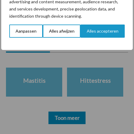
advertising and content measurement, audience research,
and services development, precise geolocation data, and
identification through device scanning.
Themapagina's
Aanpassen
Alles afwijzen
Alles accepteren
Diergezondheid
Bemesting
Fokkerij
Melkv
Mastitis
Hittestress
Toon meer