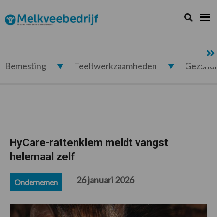
Spring
Door
Spring
Spring
naar
naar
naar
naar
Zoeken...
Zoek
Melkveebedrijf.nl
de
de
de
de
hoofdnavigatie
hoofd
eerste
voettekst
inhoud
sidebar
Bemesting
Teeltwerkzaamheden
Gezond
HyCare-rattenklem meldt vangst
helemaal zelf
26 januari 2026
Ondernemen