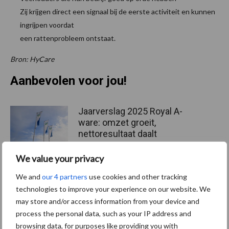
Zij krijgen direct een signaal bij de eerste activiteit en kunnen
ingrijpen voordat
een rattenprobleem ontstaat.
Bron: HyCare
Aanbevolen voor jou!
Jaarverslag 2025 Royal A-
ware: omzet groeit,
nettoresultaat daalt
We value your privacy
We and
our 4 partners
use cookies and other tracking
Machines en werktuigen
gewild doelwit criminelen
technologies to improve your experience on our website. We
may store and/or access information from your device and
process the personal data, such as your IP address and
browsing data, for purposes like providing you with