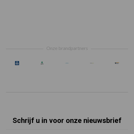
Footer
Onze brandpartners
Schrijf u in voor onze nieuwsbrief