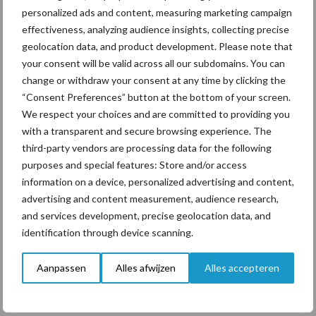
personalized ads and content, measuring marketing campaign
Grondstoffenmarkt blijft
effectiveness, analyzing audience insights, collecting precise
grillig: droogte en
geolocation data, and product development. Please note that
geopolitiek houden handel
your consent will be valid across all our subdomains. You can
in de greep
change or withdraw your consent at any time by clicking the
“Consent Preferences” button at the bottom of your screen.
We respect your choices and are committed to providing you
with a transparent and secure browsing experience. The
Themapagina's
third-party vendors are processing data for the following
purposes and special features: Store and/or access
Diergezondheid
Bemesting
Fokkerij
Melkv
information on a device, personalized advertising and content,
advertising and content measurement, audience research,
and services development, precise geolocation data, and
identification through device scanning.
Ligbox &
Bedrijfsnieuws
Voerhekken
Aanpassen
Alles afwijzen
Alles accepteren