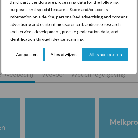
third-party vendors are processing data for the following
purposes and special features: Store and/or access
information on a device, personalized advertising and content,
De speenhuid: een vaak onderschatte
advertising and content measurement, audience research,
risicofactor voor mastitis
and services development, precise geolocation data, and
identification through device scanning.
Aanpassen
Alles afwijzen
Alles accepteren
lkveebedrijf
Veevoer
Wet en regelgeving
Melkpro
en