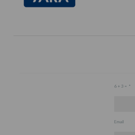
6 + 3 =
*
Email