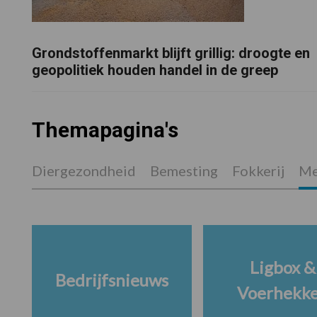
Grondstoffenmarkt blijft grillig: droogte en
geopolitiek houden handel in de greep
Themapagina's
Diergezondheid
Bemesting
Fokkerij
Me
Ligbox &
Bedrijfsnieuws
Voerhekk