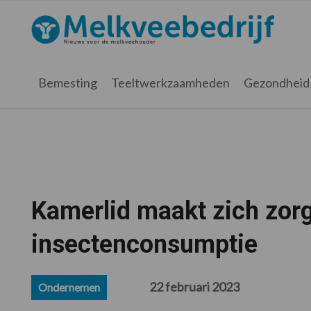
Spring
Door
Spring
Spring
naar
naar
naar
naar
Melkveebedrijf.nl
de
de
de
de
hoofdnavigatie
hoofd
eerste
voettekst
inhoud
sidebar
Bemesting
Teeltwerkzaamheden
Gezondheid
Kamerlid maakt zich zorg
insectenconsumptie
22 februari 2023
Ondernemen