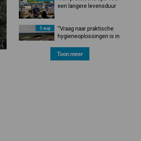
een langere levensduur
5 aug
“Vraag naar praktische
hygieneoplossingen is in
Polen groter dan ooit”
Toon meer