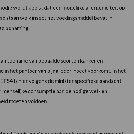
nodig wordt geëist dat een mogelijke allergeniciteit op
o staan welk insect het voedingsmiddel bevat in
se benaming.
 van toename van bepaalde soorten kanker en
ie in het pantser van bijna ieder insect voorkomt. In het
EFSA is hier volgens de minister specifieke aandacht
or menselijke consumptie aan de nodige wet- en
heid moeten voldoen.
Novel Foods-beleid er straks ook voor gaat zorgen dat