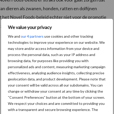
an dieren als zwanen, honden, ratten en dolfijnen
het Novel Foods-beleid echter niet voor de promotie
orgt het voor een wettelijk kader om de veiligheid
We value your privacy
We and
our 4 partners
use cookies and other tracking
technologies to improve your experience on our website. We
may store and/or access information from your device and
process the personal data, such as your IP address and
browsing data, for purposes like providing you with
personalized ads and content, measuring marketing campaign
effectiveness, analyzing audience insights, collecting precise
geolocation data, and product development. Please note that
your consent will be valid across all our subdomains. You can
change or withdraw your consent at any time by clicking the
“Consent Preferences” button at the bottom of your screen.
We respect your choices and are committed to providing you
with a transparent and secure browsing experience. The