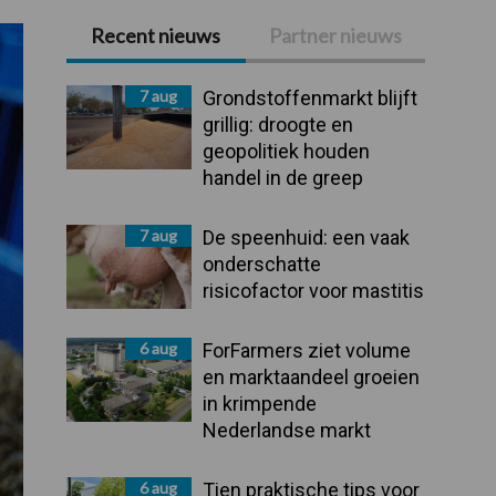
Recent nieuws
Partner nieuws
Primaire
Sidebar
7 aug
Grondstoffenmarkt blijft
grillig: droogte en
geopolitiek houden
handel in de greep
7 aug
De speenhuid: een vaak
onderschatte
risicofactor voor mastitis
6 aug
ForFarmers ziet volume
en marktaandeel groeien
in krimpende
Nederlandse markt
6 aug
Tien praktische tips voor