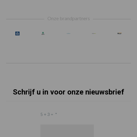
Footer
Onze brandpartners
Schrijf u in voor onze nieuwsbrief
5 + 3 =
*