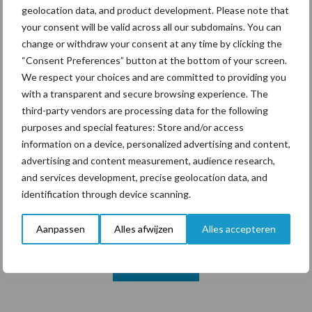
geolocation data, and product development. Please note that
your consent will be valid across all our subdomains. You can
change or withdraw your consent at any time by clicking the
Themapagina's
“Consent Preferences” button at the bottom of your screen.
We respect your choices and are committed to providing you
with a transparent and secure browsing experience. The
Diergezondheid
Bemesting
Fokkerij
Melkv
third-party vendors are processing data for the following
purposes and special features: Store and/or access
information on a device, personalized advertising and content,
advertising and content measurement, audience research,
Ligbox &
and services development, precise geolocation data, and
Bedrijfsnieuws
Voerhekken
identification through device scanning.
Aanpassen
Alles afwijzen
Alles accepteren
Toon meer