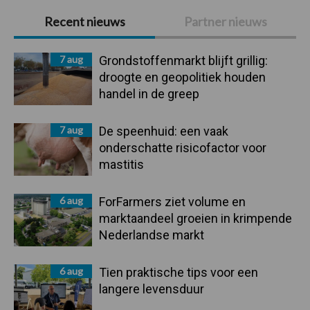
Primaire
Recent nieuws
Partner nieuws
Sidebar
7 aug
Grondstoffenmarkt blijft grillig:
droogte en geopolitiek houden
handel in de greep
7 aug
De speenhuid: een vaak
onderschatte risicofactor voor
mastitis
6 aug
ForFarmers ziet volume en
marktaandeel groeien in krimpende
Nederlandse markt
6 aug
Tien praktische tips voor een
langere levensduur