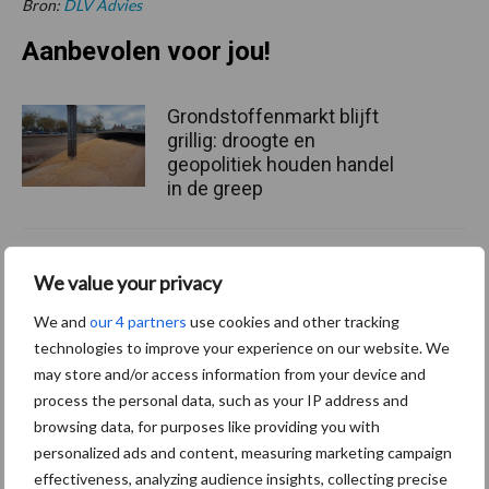
Bron:
DLV Advies
Aanbevolen voor jou!
Grondstoffenmarkt blijft
grillig: droogte en
geopolitiek houden handel
in de greep
De speenhuid: een vaak
We value your privacy
onderschatte risicofactor
voor mastitis
We and
our 4 partners
use cookies and other tracking
technologies to improve your experience on our website. We
may store and/or access information from your device and
process the personal data, such as your IP address and
ForFarmers ziet volume en
browsing data, for purposes like providing you with
marktaandeel groeien in
krimpende Nederlandse
personalized ads and content, measuring marketing campaign
markt
effectiveness, analyzing audience insights, collecting precise