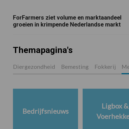
ForFarmers ziet volume en marktaandeel
groeien in krimpende Nederlandse markt
Themapagina's
Diergezondheid
Bemesting
Fokkerij
Me
Ligbox &
Bedrijfsnieuws
Voerhekk