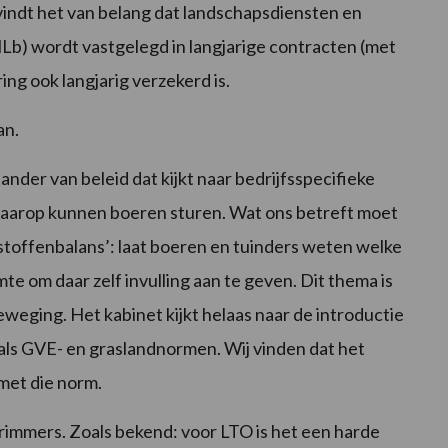
vindt het van belang dat landschapsdiensten en
Lb) wordt vastgelegd in langjarige contracten (met
ring ook langjarig verzekerd is.
an.
der van beleid dat kijkt naar bedrijfsspecifieke
aarop kunnen boeren sturen. Wat ons betreft moet
stoffenbalans’: laat boeren en tuinders weten welke
e om daar zelf invulling aan te geven. Dit thema is
weging. Het kabinet kijkt helaas naar de introductie
als GVE- en graslandnormen. Wij vinden dat het
 met die norm.
immers. Zoals bekend: voor LTO is het een harde