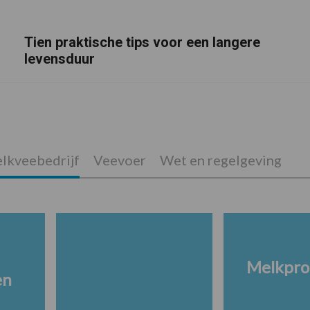
Tien praktische tips voor een langere
levensduur
lkveebedrijf
Veevoer
Wet en regelgeving
Melkpro
en