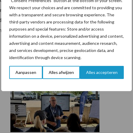
“Consent Preferences” button at the bottom of your screen.
We respect your choices and are committed to providing you
 niet aan u voorleggen. We hopen dat het kabinet deze
with a transparent and secure browsing experience. The
at boeren en tuinders werkelijk perspectief biedt,
third-party vendors are processing data for the following
purposes and special features: Store and/or access
n.
information on a device, personalized advertising and content,
advertising and content measurement, audience research,
and services development, precise geolocation data, and
identification through device scanning.
Aanpassen
Alles afwijzen
Alles accepteren