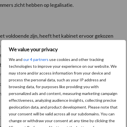
mers zicht hebben op legalisatie.
et voldoende zijn, heeft het kabinet ervoor gekozen
n voeren door o.a. het Planbureau voor de
We value your privacy
eslag nemen – en pas daarna komt de hoofdtafel weer
We and
our 4 partners
use cookies and other tracking
 de laatste sessie zijn. We hebben al tweemaal eerder
technologies to improve your experience on our website. We
may store and/or access information from your device and
en tegen een concept-landbouwakkoord – driemaal is
process the personal data, such as your IP address and
e komende weken in gesprek blijven; met andere
browsing data, for purposes like providing you with
an LNV en ook intern met onze eigen sectoren en
personalized ads and content, measuring marketing campaign
effectiveness, analyzing audience insights, collecting precise
geolocation data, and product development. Please note that
your consent will be valid across all our subdomains. You can
ot een conceptakkoord te komen dat we daadwerkelijk
change or withdraw your consent at any time by clicking the
g forse stappen gezet worden. Als wij van mening zijn