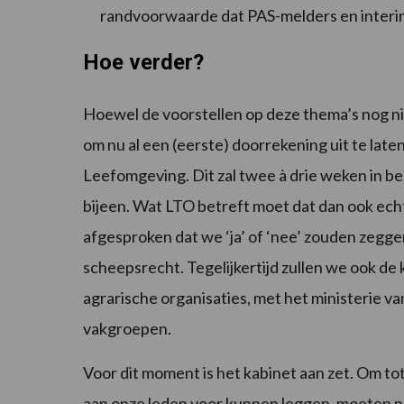
randvoorwaarde dat PAS-melders en interim
Hoe verder?
Hoewel de voorstellen op deze thema’s nog ni
om nu al een (eerste) doorrekening uit te late
Leefomgeving. Dit zal twee à drie weken in b
bijeen. Wat LTO betreft moet dat dan ook echt
afgesproken dat we ‘ja’ of ‘nee’ zouden zegg
scheepsrecht. Tegelijkertijd zullen we ook d
agrarische organisaties, met het ministerie v
vakgroepen.
Voor dit moment is het kabinet aan zet. Om t
aan onze leden voor kunnen leggen, moeten no