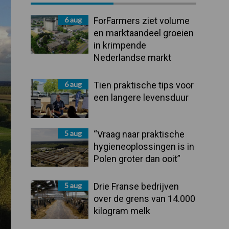
Sidebar
6 aug
ForFarmers ziet volume
en marktaandeel groeien
in krimpende
Nederlandse markt
6 aug
Tien praktische tips voor
een langere levensduur
5 aug
“Vraag naar praktische
hygieneoplossingen is in
Polen groter dan ooit”
5 aug
Drie Franse bedrijven
over de grens van 14.000
kilogram melk