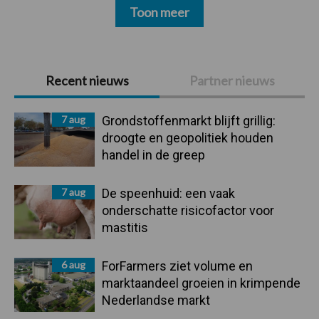
Toon meer
Primaire
Recent nieuws
Partner nieuws
Sidebar
7 aug
Grondstoffenmarkt blijft grillig:
droogte en geopolitiek houden
handel in de greep
7 aug
De speenhuid: een vaak
onderschatte risicofactor voor
mastitis
6 aug
ForFarmers ziet volume en
marktaandeel groeien in krimpende
Nederlandse markt