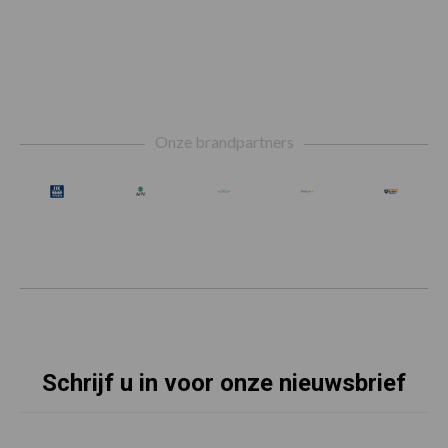
Footer
Onze brandpartners
Schrijf u in voor onze nieuwsbrief