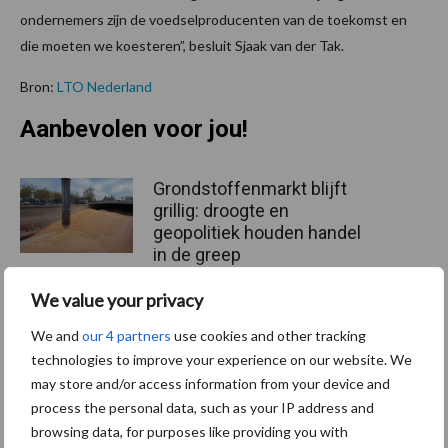
ondernemers zijn de voedselproducenten van de toekomst en
die moeten we koesteren”, besluit Sjaak van der Tak.
Bron:
LTO Nederland
Aanbevolen voor jou!
Grondstoffenmarkt blijft
grillig: droogte en
geopolitiek houden handel
in de greep
We value your privacy
De speenhuid: een vaak
We and
our 4 partners
use cookies and other tracking
onderschatte risicofactor
technologies to improve your experience on our website. We
voor mastitis
may store and/or access information from your device and
process the personal data, such as your IP address and
browsing data, for purposes like providing you with