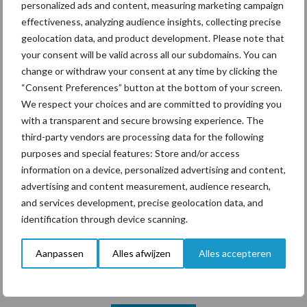
ForFarmers ziet volume en
personalized ads and content, measuring marketing campaign
marktaandeel groeien in
effectiveness, analyzing audience insights, collecting precise
krimpende Nederlandse
geolocation data, and product development. Please note that
markt
your consent will be valid across all our subdomains. You can
change or withdraw your consent at any time by clicking the
“Consent Preferences” button at the bottom of your screen.
We respect your choices and are committed to providing you
Themapagina's
with a transparent and secure browsing experience. The
third-party vendors are processing data for the following
Diergezondheid
Bemesting
Fokkerij
Melkv
purposes and special features: Store and/or access
information on a device, personalized advertising and content,
advertising and content measurement, audience research,
and services development, precise geolocation data, and
identification through device scanning.
Ligbox &
Bedrijfsnieuws
Voerhekken
Aanpassen
Alles afwijzen
Alles accepteren