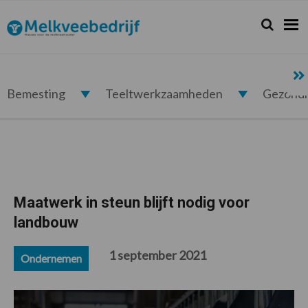
Spring
Door
Spring
Spring
naar
naar
naar
naar
Zoeken...
Zoek
Melkveebedrijf.nl
de
de
de
de
hoofdnavigatie
hoofd
eerste
voettekst
inhoud
sidebar
Bemesting
Teeltwerkzaamheden
Gezond
Maatwerk in steun blijft nodig voor
landbouw
1 september 2021
Ondernemen