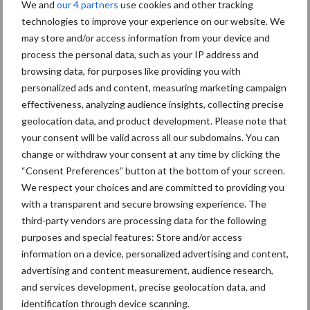
We and
our 4 partners
use cookies and other tracking
Diergezondheid
Bemesting
Fokkerij
Melkv
technologies to improve your experience on our website. We
may store and/or access information from your device and
process the personal data, such as your IP address and
browsing data, for purposes like providing you with
Ligbox &
personalized ads and content, measuring marketing campaign
Bedrijfsnieuws
Voerhekken
effectiveness, analyzing audience insights, collecting precise
geolocation data, and product development. Please note that
your consent will be valid across all our subdomains. You can
change or withdraw your consent at any time by clicking the
“Consent Preferences” button at the bottom of your screen.
Toon meer
We respect your choices and are committed to providing you
with a transparent and secure browsing experience. The
third-party vendors are processing data for the following
Primaire
purposes and special features: Store and/or access
Recent nieuws
Partner nieuws
information on a device, personalized advertising and content,
Sidebar
advertising and content measurement, audience research,
7 aug
Grondstoffenmarkt blijft grillig:
and services development, precise geolocation data, and
droogte en geopolitiek houden
identification through device scanning.