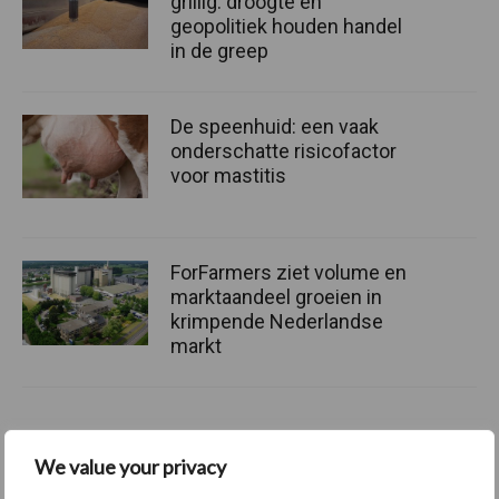
grillig: droogte en
geopolitiek houden handel
in de greep
De speenhuid: een vaak
onderschatte risicofactor
voor mastitis
ForFarmers ziet volume en
marktaandeel groeien in
krimpende Nederlandse
markt
Themapagina's
We value your privacy