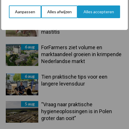
handel in de greep
Aanpassen
Alles afwijzen
Alles accepteren
7 aug
De speenhuid: een vaak
onderschatte risicofactor voor
mastitis
6 aug
ForFarmers ziet volume en
marktaandeel groeien in krimpende
Nederlandse markt
6 aug
Tien praktische tips voor een
langere levensduur
5 aug
“Vraag naar praktische
hygieneoplossingen is in Polen
groter dan ooit”