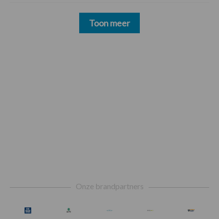
Toon meer
Footer
Onze brandpartners