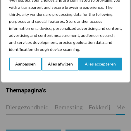
We respect your choices and are committed to providing you
De speenhuid: een vaak
with a transparent and secure browsing experience. The
onderschatte risicofactor
third-party vendors are processing data for the following
voor mastitis
purposes and special features: Store and/or access
information on a device, personalized advertising and content,
advertising and content measurement, audience research,
and services development, precise geolocation data, and
ForFarmers ziet volume en
identification through device scanning.
marktaandeel groeien in
krimpende Nederlandse
markt
Aanpassen
Alles afwijzen
Alles accepteren
Themapagina's
Diergezondheid
Bemesting
Fokkerij
Melkv