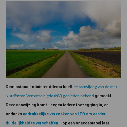
de aanwijzing van de met
Demissionair minister Adema heeft
Nutriënten Verontreinigde (NV) gebieden bekend
gemaakt.
Deze aanwijzing komt – tegen iedere toezegging in, en
ondanks
nadrukkelijke verzoeken van LTO om eerder
duidelijkheid te verschaffen
– op een onacceptabel laat