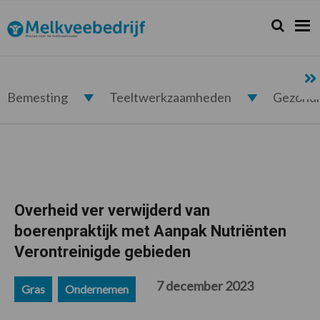
Spring
Door
Spring
Spring
naar
naar
naar
naar
Zoeken...
Zoek
Melkveebedrijf.nl
de
de
de
de
hoofdnavigatie
hoofd
eerste
voettekst
inhoud
sidebar
Bemesting
Teeltwerkzaamheden
Gezond
Overheid ver verwijderd van
boerenpraktijk met Aanpak Nutriënten
Verontreinigde gebieden
7 december 2023
Gras
Ondernemen