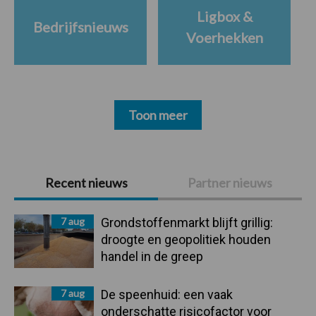
Ligbox &
Bedrijfsnieuws
Voerhekken
Toon meer
Primaire
Recent nieuws
Partner nieuws
Sidebar
7 aug
Grondstoffenmarkt blijft grillig:
droogte en geopolitiek houden
handel in de greep
7 aug
De speenhuid: een vaak
onderschatte risicofactor voor