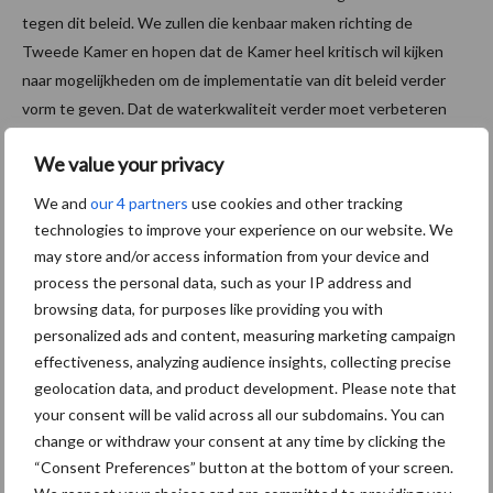
tegen dit beleid. We zullen die kenbaar maken richting de
Tweede Kamer en hopen dat de Kamer heel kritisch wil kijken
naar mogelijkheden om de implementatie van dit beleid verder
vorm te geven. Dat de waterkwaliteit verder moet verbeteren
staat niet ter discussie, maar dan kan en moet gebeuren met
We value your privacy
beleid dat boeren ook stimuleert om die stappen te zetten.”
We and
our 4 partners
use cookies and other tracking
Lees
hier
de inhoudelijke analyse van LTO van de Kamerbrief.
technologies to improve your experience on our website. We
may store and/or access information from your device and
Bron:
LTO Nederland
process the personal data, such as your IP address and
Aanbevolen voor jou!
browsing data, for purposes like providing you with
personalized ads and content, measuring marketing campaign
effectiveness, analyzing audience insights, collecting precise
Grondstoffenmarkt blijft
geolocation data, and product development. Please note that
grillig: droogte en
your consent will be valid across all our subdomains. You can
geopolitiek houden handel
in de greep
change or withdraw your consent at any time by clicking the
“Consent Preferences” button at the bottom of your screen.