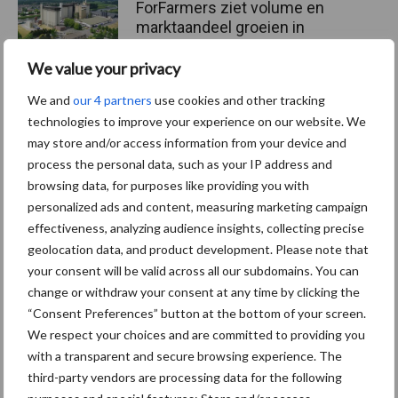
ForFarmers ziet volume en
marktaandeel groeien in
krimpende Nederlandse
markt
We value your privacy
We and
our 4 partners
use cookies and other tracking
technologies to improve your experience on our website. We
may store and/or access information from your device and
Themapagina's
process the personal data, such as your IP address and
browsing data, for purposes like providing you with
Diergezondheid
Bemesting
Fokkerij
Melkv
personalized ads and content, measuring marketing campaign
effectiveness, analyzing audience insights, collecting precise
geolocation data, and product development. Please note that
your consent will be valid across all our subdomains. You can
Ligbox &
change or withdraw your consent at any time by clicking the
Bedrijfsnieuws
“Consent Preferences” button at the bottom of your screen.
Voerhekken
We respect your choices and are committed to providing you
with a transparent and secure browsing experience. The
third-party vendors are processing data for the following