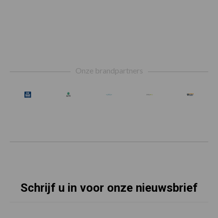
Footer
Onze brandpartners
Schrijf u in voor onze nieuwsbrief