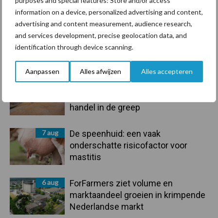
purposes and special features: Store and/or access
Toon meer
information on a device, personalized advertising and content,
advertising and content measurement, audience research,
and services development, precise geolocation data, and
identification through device scanning.
Primaire
Recent nieuws
Partner nieuws
Sidebar
Aanpassen
Alles afwijzen
Alles accepteren
7 aug
Grondstoffenmarkt blijft grillig:
droogte en geopolitiek houden
handel in de greep
7 aug
De speenhuid: een vaak
onderschatte risicofactor voor
mastitis
6 aug
ForFarmers ziet volume en
marktaandeel groeien in krimpende
Nederlandse markt