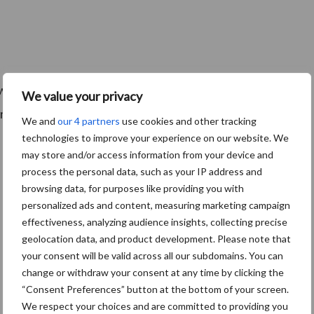
winkel voor jouw kan betekenen? Of ontvang je graag
We value your privacy
w producten kunt verbeteren?
Meld je dan nu aan
We and
our 4 partners
use cookies and other tracking
technologies to improve your experience on our website. We
may store and/or access information from your device and
process the personal data, such as your IP address and
browsing data, for purposes like providing you with
personalized ads and content, measuring marketing campaign
effectiveness, analyzing audience insights, collecting precise
geolocation data, and product development. Please note that
your consent will be valid across all our subdomains. You can
change or withdraw your consent at any time by clicking the
“Consent Preferences” button at the bottom of your screen.
We respect your choices and are committed to providing you