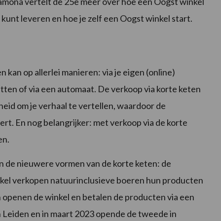
amona vertelt de 25e meer over hoe een Oogst winkel
kunt leveren en hoe je zelf een Oogst winkel start.
kan op allerlei manieren: via je eigen (online)
tten of via een automaat. De verkoop via korte keten
heid om je verhaal te vertellen, waardoor de
t. En nog belangrijker: met verkoop via de korte
en.
an de nieuwere vormen van de korte keten: de
nkel verkopen natuurinclusieve boeren hun producten
 openen de winkel en betalen de producten via een
n Leiden en in maart 2023 opende de tweede in