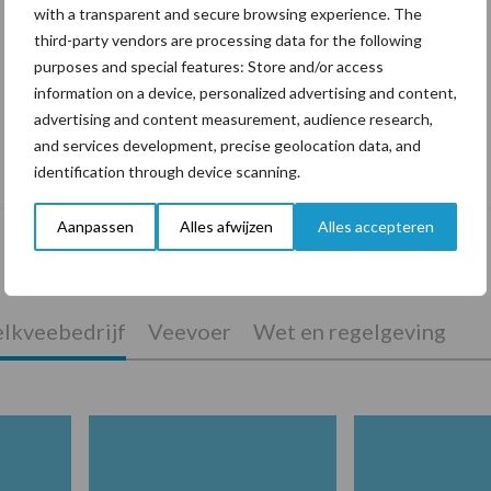
with a transparent and secure browsing experience. The
third-party vendors are processing data for the following
purposes and special features: Store and/or access
information on a device, personalized advertising and content,
advertising and content measurement, audience research,
and services development, precise geolocation data, and
De speenhuid: een vaak onderschatte
identification through device scanning.
risicofactor voor mastitis
Aanpassen
Alles afwijzen
Alles accepteren
lkveebedrijf
Veevoer
Wet en regelgeving