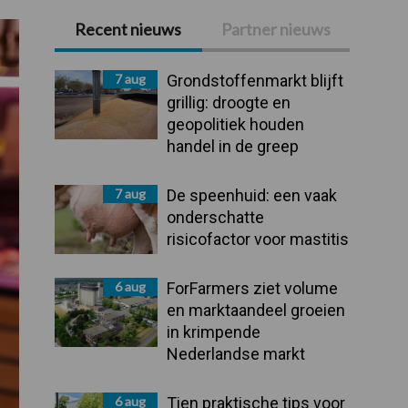
Recent nieuws
Partner nieuws
Primaire
Sidebar
7 aug
Grondstoffenmarkt blijft
grillig: droogte en
geopolitiek houden
handel in de greep
7 aug
De speenhuid: een vaak
onderschatte
risicofactor voor mastitis
6 aug
ForFarmers ziet volume
en marktaandeel groeien
in krimpende
Nederlandse markt
6 aug
Tien praktische tips voor