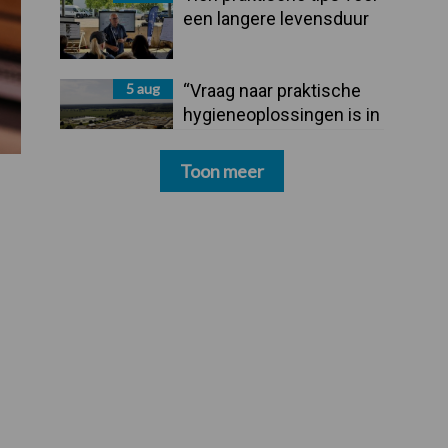
een langere levensduur
5 aug
“Vraag naar praktische
hygieneoplossingen is in
Polen groter dan ooit”
Toon meer