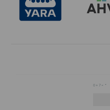
0 + 7 =
*