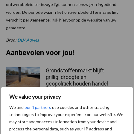
ontwerpbeleid ter inzage ligt kunnen zienswijzen ingediend
worden. De periode waarin het ontwerpbeleid ter inzage ligt
verschilt per gemeente. Kijk hiervoor op de website van uw
gemeente.
Bron:
DLV Advies
Aanbevolen voor jou!
Grondstoffenmarkt blijft
grillig: droogte en
geopolitiek houden handel
in de greep
We value your privacy
We and
our 4 partners
use cookies and other tracking
De speenhuid: een vaak
technologies to improve your experience on our website. We
onderschatte risicofactor
may store and/or access information from your device and
voor mastitis
process the personal data, such as your IP address and