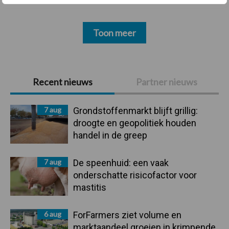
Toon meer
Primaire
Recent nieuws
Partner nieuws
Sidebar
7 aug
Grondstoffenmarkt blijft grillig:
droogte en geopolitiek houden
handel in de greep
7 aug
De speenhuid: een vaak
onderschatte risicofactor voor
mastitis
6 aug
ForFarmers ziet volume en
marktaandeel groeien in krimpende