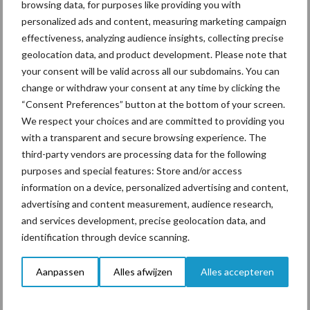
browsing data, for purposes like providing you with
personalized ads and content, measuring marketing campaign
ForFarmers ziet volume en
effectiveness, analyzing audience insights, collecting precise
marktaandeel groeien in
geolocation data, and product development. Please note that
krimpende Nederlandse
your consent will be valid across all our subdomains. You can
markt
change or withdraw your consent at any time by clicking the
“Consent Preferences” button at the bottom of your screen.
We respect your choices and are committed to providing you
with a transparent and secure browsing experience. The
Themapagina's
third-party vendors are processing data for the following
purposes and special features: Store and/or access
Diergezondheid
Bemesting
Fokkerij
Melkv
information on a device, personalized advertising and content,
advertising and content measurement, audience research,
and services development, precise geolocation data, and
identification through device scanning.
Ligbox &
Bedrijfsnieuws
Aanpassen
Alles afwijzen
Alles accepteren
Voerhekken