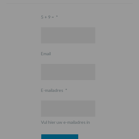
5 + 9 =
*
Email
E-mailadres
*
Vul hier uw e-mailadres in