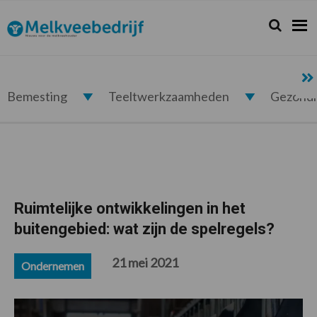
Spring
Door
Spring
Spring
naar
naar
naar
naar
Zoeken...
Zoek
Melkveebedrijf.nl
de
de
de
de
hoofdnavigatie
hoofd
eerste
voettekst
inhoud
sidebar
Bemesting
Teeltwerkzaamheden
Gezond
Ruimtelijke ontwikkelingen in het
buitengebied: wat zijn de spelregels?
21 mei 2021
Ondernemen