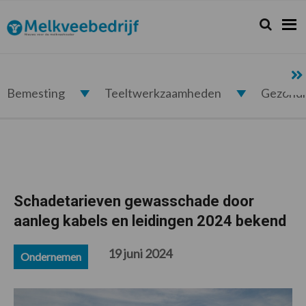
Spring
Door
Spring
Spring
naar
naar
naar
naar
Zoeken...
Zoek
Melkveebedrijf.nl
de
de
de
de
hoofdnavigatie
hoofd
eerste
voettekst
inhoud
sidebar
Bemesting
Teeltwerkzaamheden
Gezond
Schadetarieven gewasschade door
aanleg kabels en leidingen 2024 bekend
19 juni 2024
Ondernemen