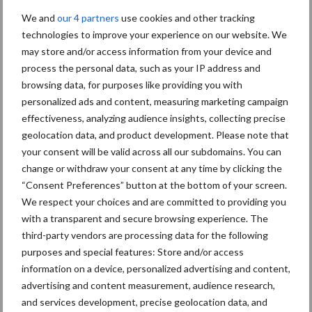
We and
our 4 partners
use cookies and other tracking
Diergezondheid
Bemesting
Fokkerij
Melkv
technologies to improve your experience on our website. We
may store and/or access information from your device and
process the personal data, such as your IP address and
browsing data, for purposes like providing you with
personalized ads and content, measuring marketing campaign
Ligbox &
Bedrijfsnieuws
effectiveness, analyzing audience insights, collecting precise
Voerhekken
geolocation data, and product development. Please note that
your consent will be valid across all our subdomains. You can
change or withdraw your consent at any time by clicking the
“Consent Preferences” button at the bottom of your screen.
We respect your choices and are committed to providing you
Toon meer
with a transparent and secure browsing experience. The
third-party vendors are processing data for the following
purposes and special features: Store and/or access
Primaire
information on a device, personalized advertising and content,
Recent nieuws
Partner nieuws
advertising and content measurement, audience research,
Sidebar
and services development, precise geolocation data, and
7 aug
Grondstoffenmarkt blijft grillig: