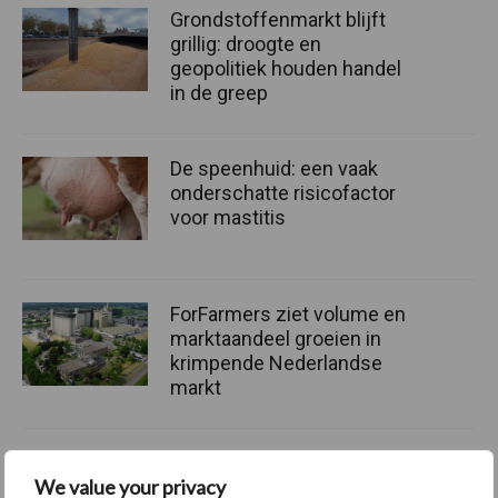
Grondstoffenmarkt blijft
grillig: droogte en
geopolitiek houden handel
in de greep
De speenhuid: een vaak
onderschatte risicofactor
voor mastitis
ForFarmers ziet volume en
marktaandeel groeien in
krimpende Nederlandse
markt
We value your privacy
Themapagina's