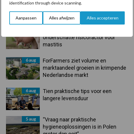
identification through device scanning.
droogte en geopolitiek houden
handel in de greep
Aanpassen
Alles afwijzen
Alles accepteren
7 aug
De speenhuid: een vaak
onderschatte risicofactor voor
mastitis
6 aug
ForFarmers ziet volume en
marktaandeel groeien in krimpende
Nederlandse markt
6 aug
Tien praktische tips voor een
langere levensduur
5 aug
“Vraag naar praktische
hygieneoplossingen is in Polen
groter dan ooit”