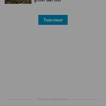
Toon meer
Footer
Onze brandpartners