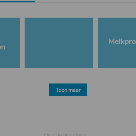
Melkpro
en
Toon meer
Onze brandpartners