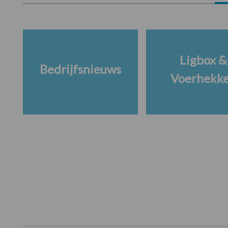
Ligbox &
Bedrijfsnieuws
Voerhekk
Footer