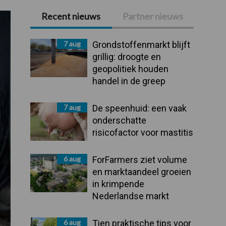
Recent nieuws
Partner nieuws
Primaire
Sidebar
7 aug
Grondstoffenmarkt blijft
grillig: droogte en
geopolitiek houden
handel in de greep
7 aug
De speenhuid: een vaak
onderschatte
risicofactor voor mastitis
6 aug
ForFarmers ziet volume
en marktaandeel groeien
in krimpende
Nederlandse markt
6 aug
Tien praktische tips voor