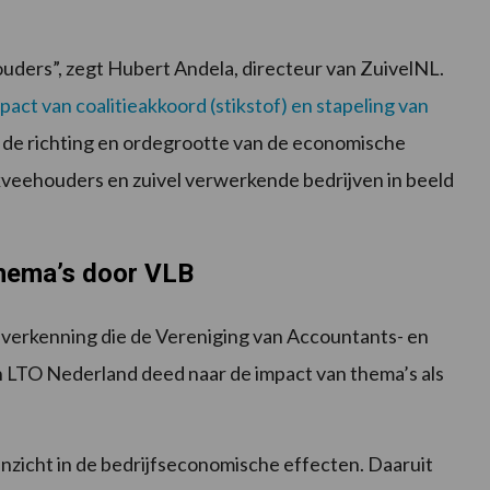
ouders”, zegt Hubert Andela, directeur van ZuivelNL.
act van coalitieakkoord (stikstof) en stapeling van
t de richting en ordegrootte van de economische
veehouders en zuivel verwerkende bedrijven in beeld
thema’s door VLB
n verkenning die de Vereniging van Accountants- en
n LTO Nederland deed naar de impact van thema’s als
zicht in de bedrijfseconomische effecten. Daaruit