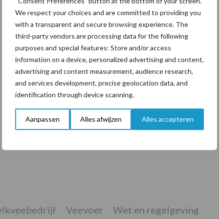
“Consent Preferences” button at the bottom of your screen.
We respect your choices and are committed to providing you
with a transparent and secure browsing experience. The
third-party vendors are processing data for the following
purposes and special features: Store and/or access
information on a device, personalized advertising and content,
advertising and content measurement, audience research,
and services development, precise geolocation data, and
identification through device scanning.
Aanpassen
Alles afwijzen
Alles accepteren
De speenhuid: een vaak onderschatte
risicofactor voor mastitis
lkveebedrijf
Veevoer
Wet en regelgeving