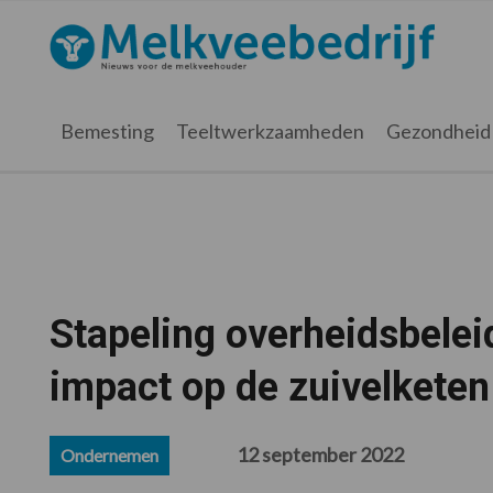
Spring
Door
Spring
Spring
naar
naar
naar
naar
Melkveebedrijf.nl
de
de
de
de
hoofdnavigatie
hoofd
eerste
voettekst
inhoud
sidebar
Bemesting
Teeltwerkzaamheden
Gezondheid
Stapeling overheidsbelei
impact op de zuivelketen
12 september 2022
Ondernemen