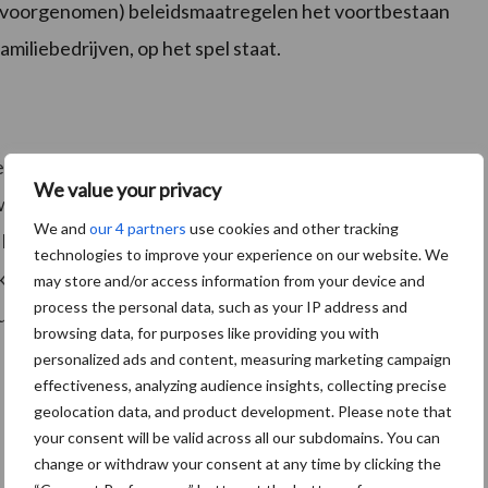
le (voorgenomen) beleidsmaatregelen het voortbestaan
amiliebedrijven, op het spel staat.
het overleg tussen belangenorganisaties van
We value your privacy
aarbij met gezamenlijke initiatieven toegevoegde
We and
our 4 partners
use cookies and other tracking
lNL, Dutch Dairymen Board, LTO
technologies to improve your experience on our website. We
ond, Nederlandse Zuivel Organisatie en kandidaat-
may store and/or access information from your device and
process the personal data, such as your IP address and
unnen de notitie en factsheet gebruiken voor hun
browsing data, for purposes like providing you with
personalized ads and content, measuring marketing campaign
effectiveness, analyzing audience insights, collecting precise
geolocation data, and product development. Please note that
your consent will be valid across all our subdomains. You can
change or withdraw your consent at any time by clicking the