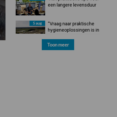
een langere levensduur
5 aug
“Vraag naar praktische
hygieneoplossingen is in
Polen groter dan ooit”
Toon meer