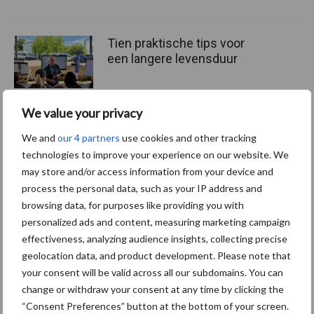
Tien praktische tips voor
een langere levensduur
We value your privacy
“Vraag naar praktische
We and
our 4 partners
use cookies and other tracking
hygieneoplossingen is in
technologies to improve your experience on our website. We
Polen groter dan ooit”
may store and/or access information from your device and
process the personal data, such as your IP address and
browsing data, for purposes like providing you with
personalized ads and content, measuring marketing campaign
effectiveness, analyzing audience insights, collecting precise
Themapagina's
geolocation data, and product development. Please note that
your consent will be valid across all our subdomains. You can
Diergezondheid
Bemesting
Fokkerij
Melkv
change or withdraw your consent at any time by clicking the
“Consent Preferences” button at the bottom of your screen.