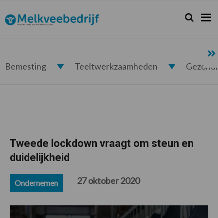
Spring
Door
Spring
Spring
naar
naar
naar
naar
Zoeken...
Zoek
Melkveebedrijf.nl
de
de
de
de
hoofdnavigatie
hoofd
eerste
voettekst
inhoud
sidebar
Bemesting
Teeltwerkzaamheden
Gezond
Tweede lockdown vraagt om steun en
duidelijkheid
27 oktober 2020
Ondernemen