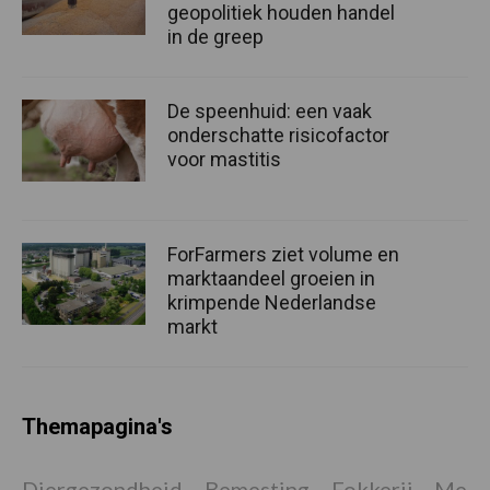
geopolitiek houden handel
in de greep
De speenhuid: een vaak
onderschatte risicofactor
voor mastitis
ForFarmers ziet volume en
marktaandeel groeien in
krimpende Nederlandse
markt
Themapagina's
Diergezondheid
Bemesting
Fokkerij
Melkv