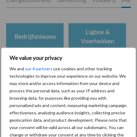
Ligbox &
Bedrijfsnieuws
Voerhekken
We value your privacy
We and
our 4 partners
use cookies and other tracking
Toon meer
technologies to improve your experience on our website. We
may store and/or access information from your device and
process the personal data, such as your IP address and
browsing data, for purposes like providing you with
Primaire
Recent nieuws
Partner nieuws
personalized ads and content, measuring marketing campaign
Sidebar
effectiveness, analyzing audience insights, collecting precise
geolocation data, and product development. Please note that
7 aug
Grondstoffenmarkt blijft grillig:
your consent will be valid across all our subdomains. You can
droogte en geopolitiek houden
change or withdraw your consent at any time by clicking the
handel in de greep