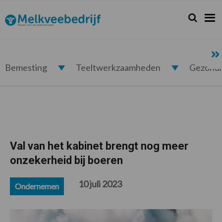
Spring
Door
Spring
Spring
naar
naar
naar
naar
Zoeken...
Zoek
Melkveebedrijf.nl
de
de
de
de
hoofdnavigatie
hoofd
eerste
voettekst
inhoud
sidebar
Bemesting
Teeltwerkzaamheden
Gezond
Val van het kabinet brengt nog meer
onzekerheid bij boeren
10 juli 2023
Ondernemen