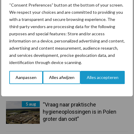
“Consent Preferences” button at the bottom of your screen.
We respect your choices and are committed to providing you
7 aug
De speenhuid: een vaak
with a transparent and secure browsing experience. The
onderschatte risicofactor voor
third-party vendors are processing data for the following
mastitis
purposes and special features: Store and/or access
information on a device, personalized advertising and content,
6 aug
ForFarmers ziet volume en
advertising and content measurement, audience research,
marktaandeel groeien in krimpende
and services development, precise geolocation data, and
Nederlandse markt
identification through device scanning.
6 aug
Tien praktische tips voor een
Aanpassen
Alles afwijzen
Alles accepteren
langere levensduur
5 aug
“Vraag naar praktische
hygieneoplossingen is in Polen
groter dan ooit”