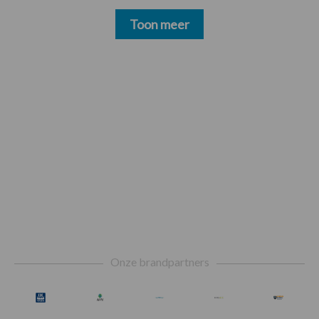
Toon meer
Footer
Onze brandpartners