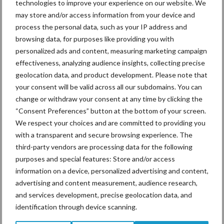
technologies to improve your experience on our website. We
may store and/or access information from your device and
process the personal data, such as your IP address and
Ligbox &
browsing data, for purposes like providing you with
Bedrijfsnieuws
Voerhekken
personalized ads and content, measuring marketing campaign
effectiveness, analyzing audience insights, collecting precise
geolocation data, and product development. Please note that
your consent will be valid across all our subdomains. You can
change or withdraw your consent at any time by clicking the
Toon meer
“Consent Preferences” button at the bottom of your screen.
We respect your choices and are committed to providing you
with a transparent and secure browsing experience. The
Primaire
third-party vendors are processing data for the following
Recent nieuws
Partner nieuws
purposes and special features: Store and/or access
Sidebar
information on a device, personalized advertising and content,
7 aug
Grondstoffenmarkt blijft grillig:
advertising and content measurement, audience research,
droogte en geopolitiek houden
and services development, precise geolocation data, and
handel in de greep
identification through device scanning.