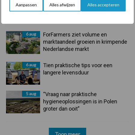
7 aug
De speenhuid: een vaak
Aanpassen
Alles afwijzen
Alles accepteren
onderschatte risicofactor voor
mastitis
6 aug
ForFarmers ziet volume en
marktaandeel groeien in krimpende
Nederlandse markt
6 aug
Tien praktische tips voor een
langere levensduur
5 aug
“Vraag naar praktische
hygieneoplossingen is in Polen
groter dan ooit”
Toon meer