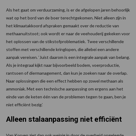
Als het gaat om verduurzaming, is er de afgelopen jaren behoorlijk
wat op het bord van de boer terechtgekomen. Niet alleen zijn in
het klimaatakkoord afspraken gemaakt over de reductie van
methaanuitstoot; ook wordt er naar de veehouderij gekeken voor
het oplossen van de stikstofproblematiek. Twee verschillende
stoffen met verschillende kringlopen, die allebei een andere
aanpak vereisen. ‘Juist daarom is een integrale aanpak van belang.
Als je integraal kijkt naar bijvoorbeeld bodem, voerproductie,
rantsoen of diermanagement, dan kun je zoeken naar de overlap.
Naar oplossingen die een effect hebben op zowel methaan als
ammoniak. Met een technische aanpassing om ergens aan het
einde van de keten één van de problemen tegen te gaan, ben je
niet efficiënt bezig.’
Alleen stalaanpassing niet efficiënt
Van Korven ziet dan ook weinig in door de overheid opgelegde