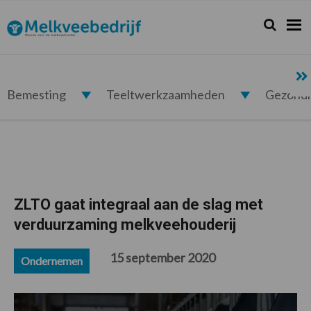
Spring
Door
Spring
Spring
naar
naar
naar
naar
Zoeken...
Zoek
Melkveebedrijf.nl
de
de
de
de
hoofdnavigatie
hoofd
eerste
voettekst
inhoud
sidebar
Bemesting
Teeltwerkzaamheden
Gezond
ZLTO gaat integraal aan de slag met
verduurzaming melkveehouderij
15 september 2020
Ondernemen