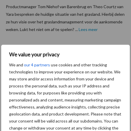
Productmanager Tom Niehof van Barenbrug en Theo Courtz van
Yara bespreken de huidige situatie van het grasland. Hierbij delen
ze hun visie over het graslandmanagement voor de aankomende
weken. Lukt het niet om af te spelen? ...
Lees meer
11 juni 2021
Van onze
partner
We value your privacy
Barenbrug
We and
our 4 partners
use cookies and other tracking
Zaad&V
technologies to improve your experience on our website. We
oer
may store and/or access information from your device and
Podgras
process the personal data, such as your IP address and
– Over
browsing data, for purposes like providing you with
de
personalized ads and content, measuring marketing campaign
effectiveness, analyzing audience insights, collecting precise
planning
geolocation data, and product development. Please note that
van onderzaai en onkruidbestrijding
your consent will be valid across all our subdomains. You can
change or withdraw your consent at any time by clicking the