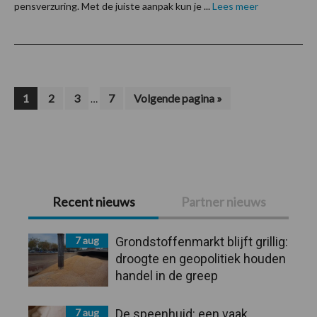
pensverzuring. Met de juiste aanpak kun je ...
Lees meer
Interim
Pagina
Pagina
Pagina
Pagina
Ga
1
2
3
7
Volgende pagina »
…
naar
pagina's
zijn
weggelaten
Primaire
Recent nieuws
Partner nieuws
Sidebar
7 aug
Grondstoffenmarkt blijft grillig:
droogte en geopolitiek houden
handel in de greep
7 aug
De speenhuid: een vaak