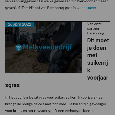
van een vanggewas? En welke gewassen zijn hiervoor het meest
geschikt? Tom Niehof van Barenbrug gaat in ...
Lees meer
16 april 2021
Van onze
partner
Barenbrug
Dit moet
je doen
met
suikerrij
k
voorjaar
sgras
In het voorjaar bevat gras veel suiker. Suikerrijk voorjaarsgras
brengt de nodige risico’s met zich mee. De kuilen zijn gevoeliger
voor broei, en het ruwvoer geeft een verhoogde kans op