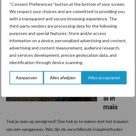
Na een koude en natte start groeit je mais nu ontzettend snel.
“Consent Preferences” button at the bottom of your screen.
Ondanks deze groeispurt is veel mais in oktober niet afgerijpt.
We respect your choices and are committed to providing you
Daarom is nú je groenbemester onderzaaien cruciaal. Maar hoe
with a transparent and secure browsing experience. The
pak je dat aan? Tom Niehof van Barenbrug ...
Lees meer
third-party vendors are processing data for the following
purposes and special features: Store and/or access
information on a device, personalized advertising and content,
7 mei 2021
Van onze
advertising and content measurement, audience research,
partner
Barenbrug
and services development, precise geolocation data, and
Podcast
identification through device scanning.
– Over
Aanpassen
Alles afwijzen
Alles accepteren
de
onderza
ai in
mais
Teel je mais op zandgrond? Dan heb je te maken met het inzaaien
van een vanggewas. Wat zijn de verschillende inzaaimethodes