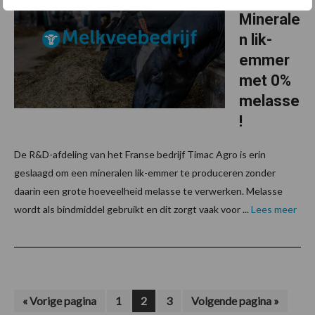
Minerale
n lik-
emmer
met 0%
melasse
!
De R&D-afdeling van het Franse bedrijf Timac Agro is erin
geslaagd om een mineralen lik-emmer te produceren zonder
daarin een grote hoeveelheid melasse te verwerken. Melasse
wordt als bindmiddel gebruikt en dit zorgt vaak voor ...
Lees meer
Ga
Pagina
Pagina
Pagina
Ga
«
Vorige pagina
1
2
3
Volgende pagina »
naar
naar