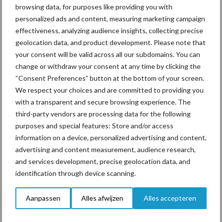
browsing data, for purposes like providing you with
personalized ads and content, measuring marketing campaign
14 april 2017
Van onze
partner Timac
effectiveness, analyzing audience insights, collecting precise
Agro
geolocation data, and product development. Please note that
Forse
your consent will be valid across all our subdomains. You can
verschui
change or withdraw your consent at any time by clicking the
“Consent Preferences” button at the bottom of your screen.
ving in
We respect your choices and are committed to providing you
maisbe
with a transparent and secure browsing experience. The
mesting
third-party vendors are processing data for the following
purposes and special features: Store and/or access
“In hoeverre zijn loonbedrijven door het mestbeleid van de
information on a device, personalized advertising and content,
afgelopen jaren op een andere wijze mais gaan bemesten? En hoe
advertising and content measurement, audience research,
ontwikkelt deze werkwijze zich in de toekomst”. Met deze
and services development, precise geolocation data, and
onderzoeksvragen gesteld door ...
Lees meer
identification through device scanning.
Aanpassen
Alles afwijzen
Alles accepteren
14 april 2017
Van onze
partner Timac
Agro