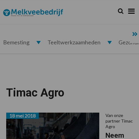
Spring
Door
Spring
Spring
naar
naar
naar
naar
Zoeken...
Zoek
Melkveebedrijf.nl
de
de
de
de
hoofdnavigatie
hoofd
eerste
voettekst
inhoud
sidebar
Bemesting
Teeltwerkzaamheden
Gezond
Timac Agro
18 mei 2018
Van onze
partner Timac
Agro
Neem