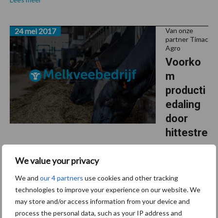
24 mei 2017
Van onze
partner Timac
Agro
Voorko
m
producti
edaling
door
hittestre
ss
We value your privacy
In de zomer is door hogere temperaturen sprake van een
We and
our 4 partners
use cookies and other tracking
verhoogd gezondheidsrisico voor koeien. Belangrijke factoren
technologies to improve your experience on our website. We
hierbij zijn een verlaagde weerstand door het optreden van
may store and/or access information from your device and
hittestress en een sterke ontwikkeling van ...
Lees meer
process the personal data, such as your IP address and