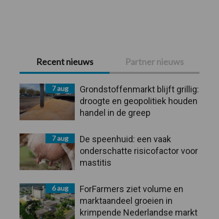
Primaire
Recent nieuws
Partner nieuws
Sidebar
7 aug
Grondstoffenmarkt blijft grillig:
droogte en geopolitiek houden
handel in de greep
7 aug
De speenhuid: een vaak
onderschatte risicofactor voor
mastitis
6 aug
ForFarmers ziet volume en
marktaandeel groeien in
krimpende Nederlandse markt