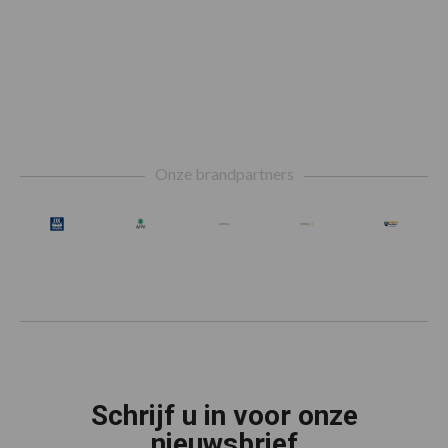
Footer
Onze brandpartners
Schrijf u in voor onze
nieuwsbrief