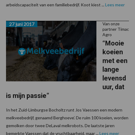
arbeidscapaciteit van een familiebedrijf. Koot kiest ...
Lees meer
27 juni 2017
Van onze
partner Timac
Agro
“Mooie
koeien
met een
lange
levensd
uur, dat
is mijn passie”
In het Zuid-Limburgse Bocholtz runt Jos Vaessen een modern
melkveebedrijf, genaamd Berghoeve’. De ruim 100 koeien, worden
gemolken door twee DeLaval melkrobots. De laatste jaren
bemerkte Vaessen dat de vruchtbaarheid, maar ...
Lees meer