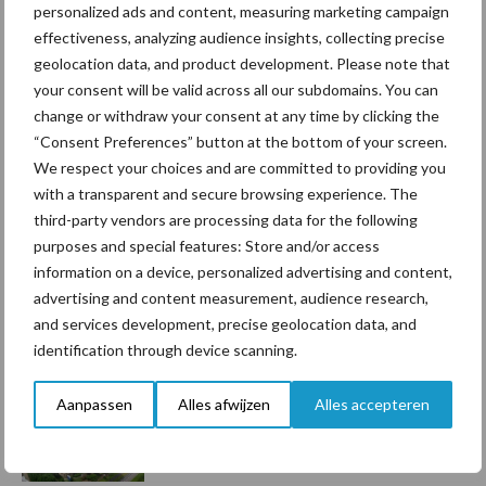
personalized ads and content, measuring marketing campaign
Toon meer
effectiveness, analyzing audience insights, collecting precise
geolocation data, and product development. Please note that
your consent will be valid across all our subdomains. You can
Primaire
change or withdraw your consent at any time by clicking the
Recent nieuws
Partner nieuws
“Consent Preferences” button at the bottom of your screen.
Sidebar
We respect your choices and are committed to providing you
7 aug
Grondstoffenmarkt blijft grillig:
with a transparent and secure browsing experience. The
droogte en geopolitiek houden
third-party vendors are processing data for the following
handel in de greep
purposes and special features: Store and/or access
information on a device, personalized advertising and content,
advertising and content measurement, audience research,
7 aug
De speenhuid: een vaak
and services development, precise geolocation data, and
onderschatte risicofactor voor
identification through device scanning.
mastitis
Aanpassen
Alles afwijzen
Alles accepteren
6 aug
ForFarmers ziet volume en
marktaandeel groeien in krimpende
Nederlandse markt