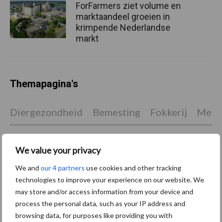
ForFarmers ziet volume en
marktaandeel groeien in
krimpende Nederlandse
markt
Themapagina's
Diergezondheid
Bemesting
Fokkerij
Melkv
We value your privacy
We and
our 4 partners
use cookies and other tracking
Derogatie
Fosfaatrechten
technologies to improve your experience on our website. We
may store and/or access information from your device and
process the personal data, such as your IP address and
browsing data, for purposes like providing you with