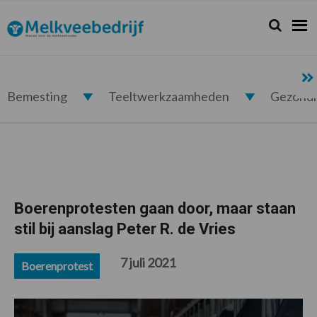
Spring
Door
Spring
Spring
naar
naar
naar
naar
Zoeken...
Zoek
Melkveebedrijf.nl
de
de
de
de
hoofdnavigatie
hoofd
eerste
voettekst
inhoud
sidebar
Bemesting
Teeltwerkzaamheden
Gezond
Boerenprotesten gaan door, maar staan
stil bij aanslag Peter R. de Vries
7 juli 2021
Boerenprotest