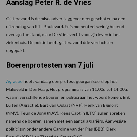
Aanslag Peter R. de Vries
Gisteravond is de misdaadverslaggever neergeschoten na een
uitzending van RTL Boulevard. Er is momenteel weinig bekend
over zijn toestand, maar De Vries vecht voor zijn leven in het
ziekenhuis. De politie heeft gisteravond drie verdachten
opgepakt.
Boerenprotesten van 7 juli
Agractie
heeft vandaag een protest georganiseerd op het
Malieveld in Den Haag. Het programma is van 11:00u tot 14:00u,
waarin verschillende boeren en politici aan het woord komen. Erik
Luiten (Agractie), Bart-Jan Oplaat (NVP), Henk van Egmont
(NMV), Teun de Jong (NAV), Kees Captijn (LTO) zullen spreken
namens de boeren, samen met een aantal agrariërs. Aanwezige
politici zijn onder andere Caroline van der Plas (BBB), Derk
Boswijk (CDA) en Tjeerd de Groot (D66).