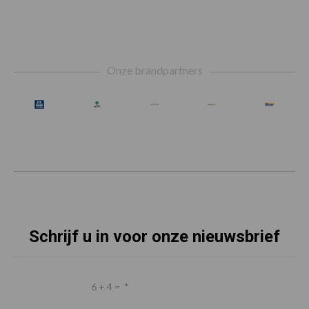
Footer
Onze brandpartners
Schrijf u in voor onze nieuwsbrief
6 + 4 =
*