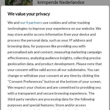
krimpende Nederlandse
markt
We value your privacy
We and
our 4 partners
use cookies and other tracking
technologies to improve your experience on our website. We
Themapagina's
may store and/or access information from your device and
process the personal data, such as your IP address and
Diergezondheid
Bemesting
Fokkerij
Melkv
browsing data, for purposes like providing you with
personalized ads and content, measuring marketing campaign
effectiveness, analyzing audience insights, collecting precise
geolocation data, and product development. Please note that
your consent will be valid across all our subdomains. You can
Derogatie
Fosfaatrechten
change or withdraw your consent at any time by clicking the
“Consent Preferences” button at the bottom of your screen.
We respect your choices and are committed to providing you
with a transparent and secure browsing experience. The
third-party vendors are processing data for the following
Toon meer
purposes and special features: Store and/or access