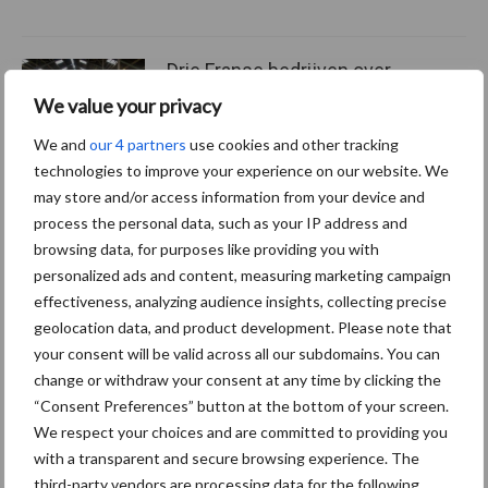
Drie Franse bedrijven over
de grens van 14.000
We value your privacy
kilogram melk
We and
our 4 partners
use cookies and other tracking
technologies to improve your experience on our website. We
may store and/or access information from your device and
process the personal data, such as your IP address and
Themapagina's
browsing data, for purposes like providing you with
personalized ads and content, measuring marketing campaign
Diergezondheid
Bemesting
Fokkerij
Melkv
effectiveness, analyzing audience insights, collecting precise
geolocation data, and product development. Please note that
your consent will be valid across all our subdomains. You can
change or withdraw your consent at any time by clicking the
“Consent Preferences” button at the bottom of your screen.
Ligbox &
Bedrijfsnieuws
We respect your choices and are committed to providing you
Voerhekken
with a transparent and secure browsing experience. The
third-party vendors are processing data for the following