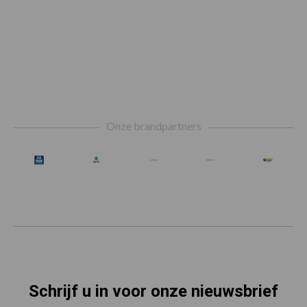
Footer
Onze brandpartners
Schrijf u in voor onze nieuwsbrief