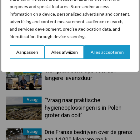
purposes and special features: Store and/or access
information on a device, personalized advertising and content,
advertising and content measurement, audience research,
Toon meer
and services development, precise geolocation data, and
identification through device scanning.
Primaire
Aanpassen
Alles afwijzen
Alles accepteren
Recent nieuws
Partner nieuws
Sidebar
6 aug
Tien praktische tips voor een
langere levensduur
5 aug
“Vraag naar praktische
hygieneoplossingen is in Polen
groter dan ooit”
5 aug
Drie Franse bedrijven over de grens
van 14.000 kilogram melk