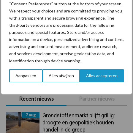
“Consent Preferences” button at the bottom of your screen.
We respect your choices and are committed to providing you
with a transparent and secure browsing experience. The
third-party vendors are processing data for the following
Derogatie
Fosfaatrechten
purposes and special features: Store and/or access
information on a device, personalized advertising and content,
advertising and content measurement, audience research,
and services development, precise geolocation data, and
identification through device scanning.
Toon meer
Aanpassen
Alles afwijzen
Alles accepteren
Primaire
Recent nieuws
Partner nieuws
Sidebar
7 aug
Grondstoffenmarkt blijft grillig:
droogte en geopolitiek houden
handel in de greep