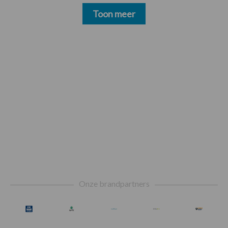
Toon meer
Footer
Onze brandpartners