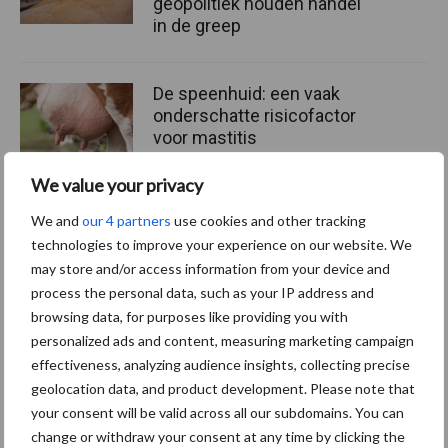
geopolitiek houden handel
in de greep
De speenhuid: een vaak
onderschatte risicofactor
voor mastitis
We value your privacy
We and
our 4 partners
use cookies and other tracking
ForFarmers ziet volume en
technologies to improve your experience on our website. We
marktaandeel groeien in
krimpende Nederlandse
may store and/or access information from your device and
markt
process the personal data, such as your IP address and
browsing data, for purposes like providing you with
personalized ads and content, measuring marketing campaign
effectiveness, analyzing audience insights, collecting precise
Themapagina's
geolocation data, and product development. Please note that
your consent will be valid across all our subdomains. You can
Diergezondheid
Bemesting
Fokkerij
Melkv
change or withdraw your consent at any time by clicking the