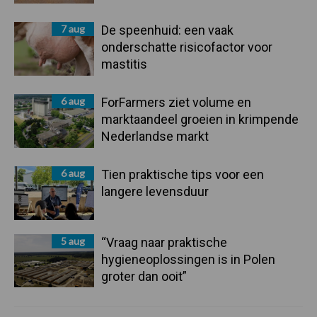
7 aug
De speenhuid: een vaak
onderschatte risicofactor voor
mastitis
6 aug
ForFarmers ziet volume en
marktaandeel groeien in krimpende
Nederlandse markt
6 aug
Tien praktische tips voor een
langere levensduur
5 aug
“Vraag naar praktische
hygieneoplossingen is in Polen
groter dan ooit”