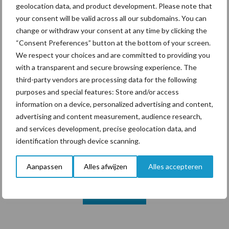
geolocation data, and product development. Please note that
your consent will be valid across all our subdomains. You can
change or withdraw your consent at any time by clicking the
Themapagina's
“Consent Preferences” button at the bottom of your screen.
We respect your choices and are committed to providing you
Diergezondheid
Bemesting
Fokkerij
Melkv
with a transparent and secure browsing experience. The
third-party vendors are processing data for the following
purposes and special features: Store and/or access
information on a device, personalized advertising and content,
advertising and content measurement, audience research,
Derogatie
Fosfaatrechten
and services development, precise geolocation data, and
identification through device scanning.
Aanpassen
Alles afwijzen
Alles accepteren
Toon meer