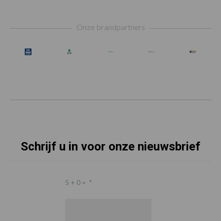
Footer
Onze brandpartners
Schrijf u in voor onze nieuwsbrief
5 + 0 =
*