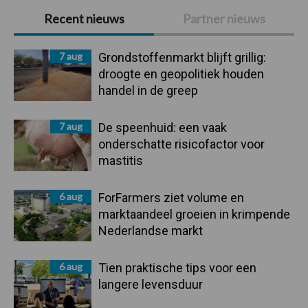
Primaire
Recent nieuws
Partner nieuws
Sidebar
7 aug
Grondstoffenmarkt blijft grillig:
droogte en geopolitiek houden
handel in de greep
7 aug
De speenhuid: een vaak
onderschatte risicofactor voor
mastitis
6 aug
ForFarmers ziet volume en
marktaandeel groeien in krimpende
Nederlandse markt
6 aug
Tien praktische tips voor een
langere levensduur