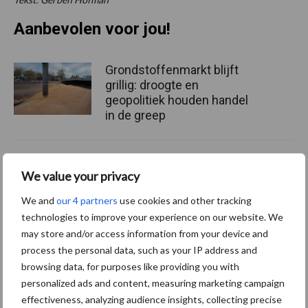
Aanbevolen voor jou!
Grondstoffenmarkt blijft
grillig: droogte en
geopolitiek houden handel
in de greep
De speenhuid: een vaak
We value your privacy
onderschatte risicofactor
voor mastitis
We and
our 4 partners
use cookies and other tracking
technologies to improve your experience on our website. We
may store and/or access information from your device and
process the personal data, such as your IP address and
ForFarmers ziet volume en
marktaandeel groeien in
browsing data, for purposes like providing you with
krimpende Nederlandse
personalized ads and content, measuring marketing campaign
markt
effectiveness, analyzing audience insights, collecting precise