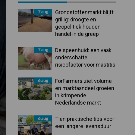
Sidebar
7 aug
Grondstoffenmarkt blijft
grillig: droogte en
geopolitiek houden
handel in de greep
7 aug
De speenhuid: een vaak
onderschatte
risicofactor voor mastitis
6 aug
ForFarmers ziet volume
en marktaandeel groeien
in krimpende
Nederlandse markt
6 aug
Tien praktische tips voor
een langere levensduur