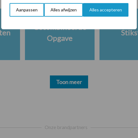
Aanpassen
Alles afwijzen
Alles accepteren
Gecombineerde
ten
Stiks
Opgave
Toon meer
Onze brandpartners