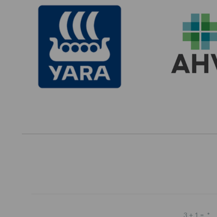
3 + 1 =
*