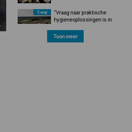
5 aug
“Vraag naar praktische
hygieneoplossingen is in
Polen groter dan ooit”
Toon meer