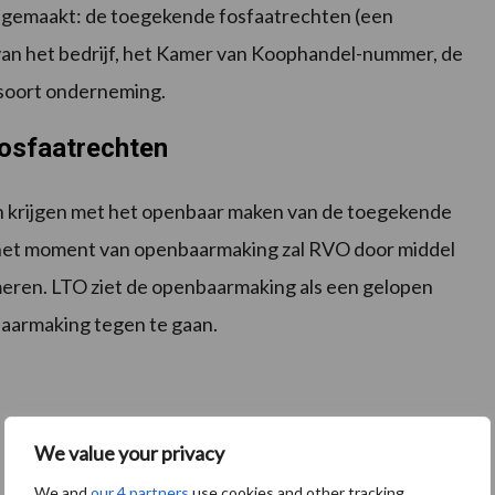
gemaakt: de toegekende fosfaatrechten (een
 van het bedrijf, het Kamer van Koophandel-nummer, de
t soort onderneming.
fosfaatrechten
ken krijgen met het openbaar maken van de toegekende
het moment van openbaarmaking zal RVO door middel
meren. LTO ziet de openbaarmaking als een gelopen
aarmaking tegen te gaan.
We value your privacy
We and
our 4 partners
use cookies and other tracking