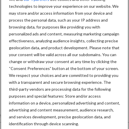
technologies to improve your experience on our website. We
may store and/or access information from your device and
process the personal data, such as your IP address and
browsing data, for purposes like providing you with
personalized ads and content, measuring marketing campaign
effectiveness, analyzing audience insights, collecting precise
geolocation data, and product development. Please note that
your consent will be valid across all our subdomains. You can
change or withdraw your consent at any time by clicking the
De speenhuid: een vaak onderschatte
“Consent Preferences” button at the bottom of your screen.
risicofactor voor mastitis
We respect your choices and are committed to providing you
with a transparent and secure browsing experience. The
third-party vendors are processing data for the following
purposes and special features: Store and/or access
information on a device, personalized advertising and content,
advertising and content measurement, audience research,
lkveebedrijf
Veevoer
Wet en regelgeving
and services development, precise geolocation data, and
identification through device scanning.