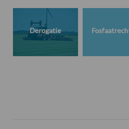
Derogatie
Fosfaatrech
Footer