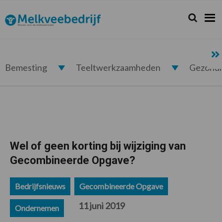
Spring
Door
Spring
Spring
naar
naar
naar
naar
Zoeken...
Zoek
Melkveebedrijf.nl
de
de
de
de
hoofdnavigatie
hoofd
eerste
voettekst
inhoud
sidebar
Bemesting
Teeltwerkzaamheden
Gezond
Wel of geen korting bij wijziging van
Gecombineerde Opgave?
Bedrijfsnieuws
Gecombineerde Opgave
11 juni 2019
Ondernemen