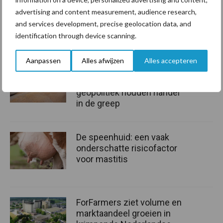
advertising and content measurement, audience research,
Bron:
Countus
and services development, precise geolocation data, and
identification through device scanning.
Aanbevolen voor jou!
Aanpassen
Alles afwijzen
Alles accepteren
Grondstoffenmarkt blijft
grillig: droogte en
geopolitiek houden handel
in de greep
De speenhuid: een vaak
onderschatte risicofactor
voor mastitis
ForFarmers ziet volume en
marktaandeel groeien in