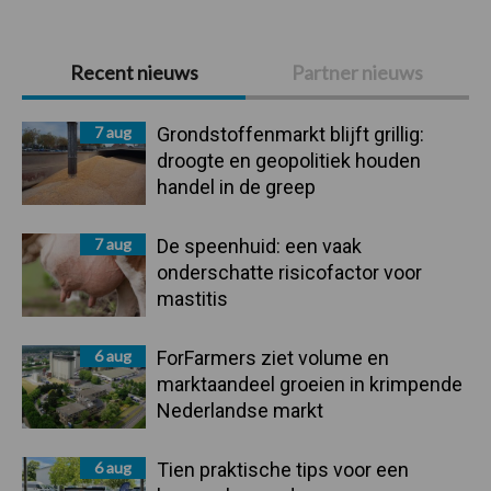
Primaire
Recent nieuws
Partner nieuws
Sidebar
7 aug
Grondstoffenmarkt blijft grillig:
droogte en geopolitiek houden
handel in de greep
7 aug
De speenhuid: een vaak
onderschatte risicofactor voor
mastitis
6 aug
ForFarmers ziet volume en
marktaandeel groeien in krimpende
Nederlandse markt
6 aug
Tien praktische tips voor een