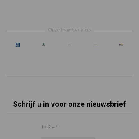
Footer
Onze brandpartners
Schrijf u in voor onze nieuwsbrief
1 + 2 =
*