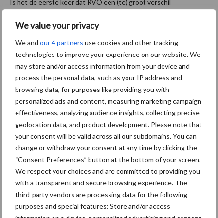
Is het de eerste keer dat RVO een (te) groot verschil
constateert? Dan geeft RVO een gele kaart en halveert de
We value your privacy
sanctie. Bij zeer grote afwijkingen of herhaling vervalt dit recht.
We and
our 4 partners
use cookies and other tracking
Niet voldaan aan de
technologies to improve your experience on our website. We
may store and/or access information from your device and
vergroeningseisen?
process the personal data, such as your IP address and
browsing data, for purposes like providing you with
De vergroeningseisen bestaan uit 2 delen: gewasdiversificatie en
personalized ads and content, measuring marketing campaign
ecologisch aandachtsgebied. Voldoe je niet aan deze eisen, dan
effectiveness, analyzing audience insights, collecting precise
legt RVO een sanctie op. De hoogte van de sanctie is afhankelijk
geolocation data, and product development. Please note that
van de soort tekortkoming. Is er te weinig ecologisch
your consent will be valid across all our subdomains. You can
aandachtsgebied ingevuld? Dan vermenigvuldigt RVO de
change or withdraw your consent at any time by clicking the
“Consent Preferences” button at the bottom of your screen.
afwijking in de oppervlakte bijvoorbeeld met een factor 10.
We respect your choices and are committed to providing you
Als je structureel niet voldoet aan de vergroeningseisen,
with a transparent and secure browsing experience. The
verdubbelt RVO de sanctie. Het goed invullen en uitvoeren van
third-party vendors are processing data for the following
de vergroeningseisen, zoals opgegeven in de Gecombineerde
purposes and special features: Store and/or access
Opgave, is dus van groot belang.
information on a device, personalized advertising and content,