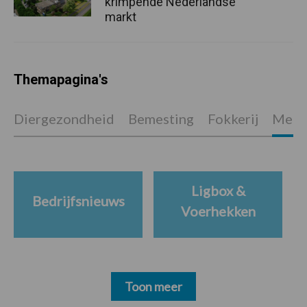
krimpende Nederlandse
markt
Themapagina's
Diergezondheid
Bemesting
Fokkerij
Melkv
Ligbox &
Bedrijfsnieuws
Voerhekken
Toon meer