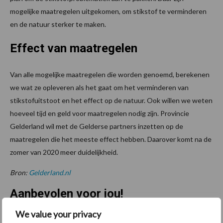
mogelijke maatregelen uitgekomen, om stikstof te verminderen
en de natuur sterker te maken.
Effect van maatregelen
Van alle mogelijke maatregelen die worden genoemd, berekenen
we wat ze opleveren als het gaat om het verminderen van
stikstofuitstoot en het effect op de natuur. Ook willen we weten
hoeveel tijd en geld voor maatregelen nodig zijn. Provincie
Gelderland wil met de Gelderse partners inzetten op de
maatregelen die het meeste effect hebben. Daarover komt na de
zomer van 2020 meer duidelijkheid.
Bron:
Gelderland.nl
Aanbevolen voor jou!
We value your privacy