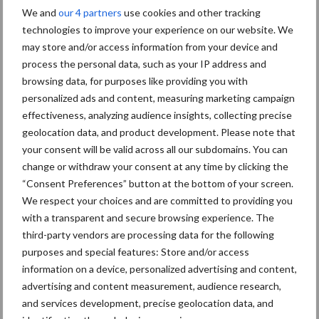
Grondstoffenmarkt blijft
We and
our 4 partners
use cookies and other tracking
grillig: droogte en
technologies to improve your experience on our website. We
geopolitiek houden handel
in de greep
may store and/or access information from your device and
process the personal data, such as your IP address and
browsing data, for purposes like providing you with
De speenhuid: een vaak
personalized ads and content, measuring marketing campaign
onderschatte risicofactor
effectiveness, analyzing audience insights, collecting precise
voor mastitis
geolocation data, and product development. Please note that
your consent will be valid across all our subdomains. You can
change or withdraw your consent at any time by clicking the
“Consent Preferences” button at the bottom of your screen.
ForFarmers ziet volume en
We respect your choices and are committed to providing you
marktaandeel groeien in
with a transparent and secure browsing experience. The
krimpende Nederlandse
third-party vendors are processing data for the following
markt
purposes and special features: Store and/or access
information on a device, personalized advertising and content,
advertising and content measurement, audience research,
Themapagina's
and services development, precise geolocation data, and