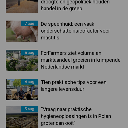
droogte en geopolitiek houden
handel in de greep
7 aug
De speenhuid: een vaak
onderschatte risicofactor voor
mastitis
6 aug
ForFarmers ziet volume en
marktaandeel groeien in krimpende
Nederlandse markt
6 aug
Tien praktische tips voor een
langere levensduur
5 aug
“Vraag naar praktische
hygieneoplossingen is in Polen
groter dan ooit”