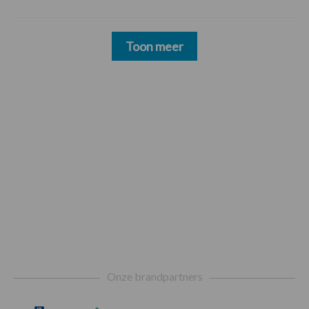
Toon meer
Footer
Onze brandpartners