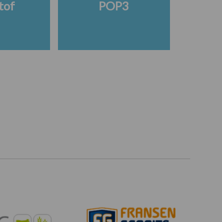
tof
POP3