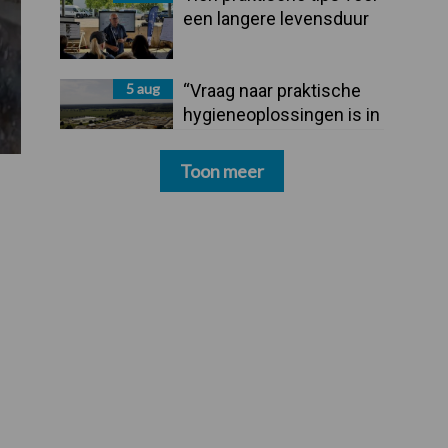
een langere levensduur
5 aug
“Vraag naar praktische
hygieneoplossingen is in
Polen groter dan ooit”
Toon meer