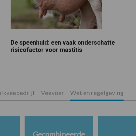
De speenhuid: een vaak onderschatte
risicofactor voor mastitis
lkveebedrijf
Veevoer
Wet en regelgeving
Gecombineerde