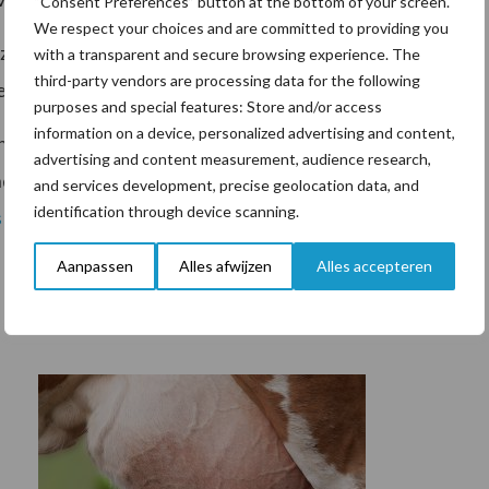
“Consent Preferences” button at the bottom of your screen.
We respect your choices and are committed to providing you
n, zoals dat ook in coronatijd is gebeurd. LTO
with a transparent and secure browsing experience. The
third-party vendors are processing data for the following
Nederland opnieuw gebruik van te maken.
purposes and special features: Store and/or access
information on a device, personalized advertising and content,
n voor de ondernemers en sectoren die het hardst zijn
advertising and content measurement, audience research,
nde landen honderden miljoenen reserveren voor hun
and services development, precise geolocation data, and
identification through device scanning.
s hier te lezen
.
Aanpassen
Alles afwijzen
Alles accepteren