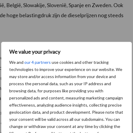
lië, België, Slowakije, Slovenië, Spanje en Zweden. Ook
 de hoge belastingdruk zijn de dieselprijzen nog steeds
We value your privacy
verlaging van minimaal eenzelfde bedrag/percentage
We and
our 4 partners
use cookies and other tracking
beurt. Dit kan in de vorm van rode diesel, waartoe LTO
technologies to improve your experience on our website. We
may store and/or access information from your device and
 heeft het kabinet via een motie opgedragen dit te
process the personal data, such as your IP address and
n die de Europese Commissie toestaat om boeren en
browsing data, for purposes like providing you with
an de ketens te beschermen.
personalized ads and content, measuring marketing campaign
effectiveness, analyzing audience insights, collecting precise
isisfonds; van 8,1 miljoen euro met een nationale
geolocation data, and product development. Please note that
your consent will be valid across all our subdomains. You can
n euro. LTO heeft informatie dat andere EU-lidstaten,
change or withdraw your consent at any time by clicking the
 verdrievoudigen.