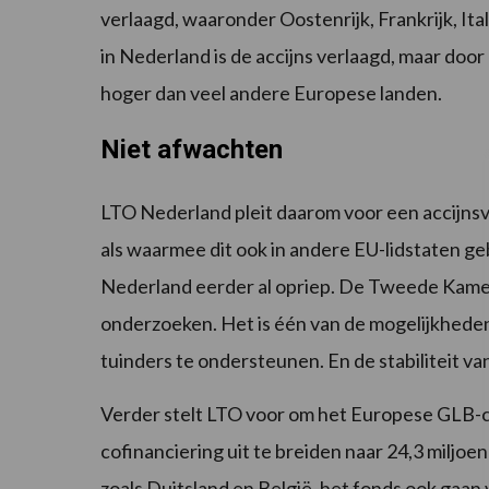
verlaagd, waaronder Oostenrijk, Frankrijk, Ita
in Nederland is de accijns verlaagd, maar door
hoger dan veel andere Europese landen.
Niet afwachten
LTO Nederland pleit daarom voor een accijns
als waarmee dit ook in andere EU-lidstaten ge
Nederland eerder al opriep. De Tweede Kamer
onderzoeken. Het is één van de mogelijkhede
tuinders te ondersteunen. En de stabiliteit v
Verder stelt LTO voor om het Europese GLB-cr
cofinanciering uit te breiden naar 24,3 miljoe
zoals Duitsland en België, het fonds ook gaan