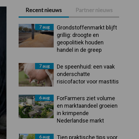
Recent nieuws
Partner nieuws
Primaire
Sidebar
7 aug
Grondstoffenmarkt blijft
grillig: droogte en
geopolitiek houden
handel in de greep
7 aug
De speenhuid: een vaak
onderschatte
risicofactor voor mastitis
6 aug
ForFarmers ziet volume
en marktaandeel groeien
in krimpende
Nederlandse markt
6 aug
Tien praktische tips voor