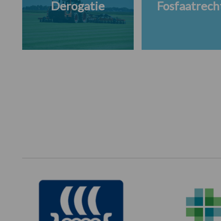
Derogatie
Fosfaatrech
Footer