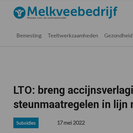
Spring
Door
Spring
Spring
naar
naar
naar
naar
Melkveebedrijf.nl
de
de
de
de
hoofdnavigatie
hoofd
eerste
voettekst
inhoud
sidebar
Bemesting
Teeltwerkzaamheden
Gezondheid
LTO: breng accijnsverlag
steunmaatregelen in lijn
17 mei 2022
Subsidies