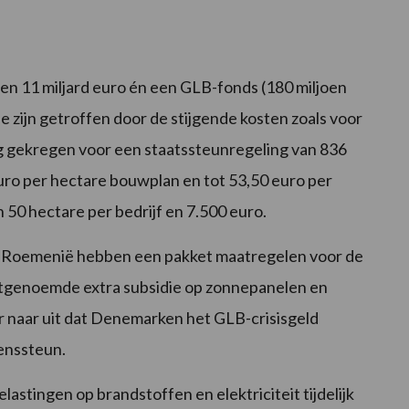
en 11 miljard euro én een GLB-fonds (180 miljoen
e zijn getroffen door de stijgende kosten zoals voor
g gekregen voor een staatssteunregeling van 836
uro per hectare bouwplan en tot 53,50 euro per
 50 hectare per bedrijf en 7.500 euro.
 en Roemenië hebben een pakket maatregelen voor de
tstgenoemde extra subsidie op zonnepanelen en
er naar uit dat Denemarken het GLB-crisisgeld
enssteun.
astingen op brandstoffen en elektriciteit tijdelijk