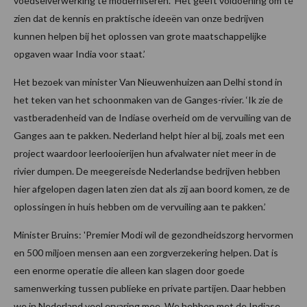
voedselverwerking te moderniseren. ‘Het geeft voldoening om te
zien dat de kennis en praktische ideeën van onze bedrijven
kunnen helpen bij het oplossen van grote maatschappelijke
opgaven waar India voor staat.’
Het bezoek van minister Van Nieuwenhuizen aan Delhi stond in
het teken van het schoonmaken van de Ganges-rivier. ‘Ik zie de
vastberadenheid van de Indiase overheid om de vervuiling van de
Ganges aan te pakken. Nederland helpt hier al bij, zoals met een
project waardoor leerlooierijen hun afvalwater niet meer in de
rivier dumpen. De meegereisde Nederlandse bedrijven hebben
hier afgelopen dagen laten zien dat als zij aan boord komen, ze de
oplossingen in huis hebben om de vervuiling aan te pakken.’
Minister Bruins: 'Premier Modi wil de gezondheidszorg hervormen
en 500 miljoen mensen aan een zorgverzekering helpen. Dat is
een enorme operatie die alleen kan slagen door goede
samenwerking tussen publieke en private partijen. Daar hebben
we in Nederland veel ervaring mee. We hebben met de Indiase