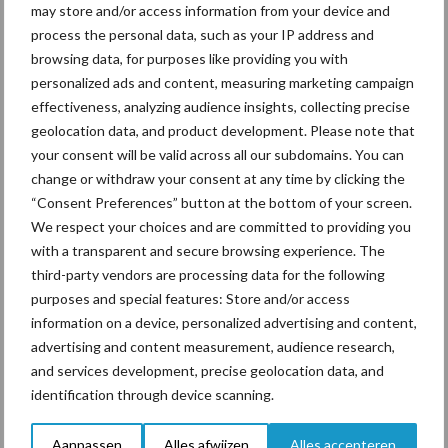
may store and/or access information from your device and
De speenhuid: een vaak
process the personal data, such as your IP address and
onderschatte risicofactor
browsing data, for purposes like providing you with
voor mastitis
personalized ads and content, measuring marketing campaign
effectiveness, analyzing audience insights, collecting precise
geolocation data, and product development. Please note that
ForFarmers ziet volume en
your consent will be valid across all our subdomains. You can
marktaandeel groeien in
change or withdraw your consent at any time by clicking the
krimpende Nederlandse
“Consent Preferences” button at the bottom of your screen.
markt
We respect your choices and are committed to providing you
with a transparent and secure browsing experience. The
third-party vendors are processing data for the following
purposes and special features: Store and/or access
Themapagina's
information on a device, personalized advertising and content,
advertising and content measurement, audience research,
Diergezondheid
Bemesting
Fokkerij
Melkv
and services development, precise geolocation data, and
identification through device scanning.
Aanpassen
Alles afwijzen
Alles accepteren