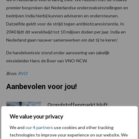
premier besproken dat Nederlandse onderzoeksinstellingen en
bedrijven India hierbij kunnen adviseren en ondersteunen.
Datzelfde geldt voor de strijd tegen antibioticaresistentie. In
2040 lijdt dit wereldwijd tot 10 miljoen doden per jaar. India en
Nederland gaan nauwer samenwerken om dat tij te keren.'
De handelsmissie stond onder aanvoering van zakelijk
missieleider Hans de Boer van VNO-NCW.
Bron:
RVO
Aanbevolen voor jou!
Grondstoffenmarkt blijft
grillig: droogte en
We value your privacy
geopolitiek houden handel
in de greep
We and
our 4 partners
use cookies and other tracking
technologies to improve your experience on our website. We