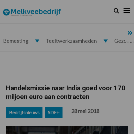
Spring
Door
Spring
Spring
naar
naar
naar
naar
Zoeken...
Zoek
Melkveebedrijf.nl
de
de
de
de
hoofdnavigatie
hoofd
eerste
voettekst
inhoud
sidebar
Bemesting
Teeltwerkzaamheden
Gezond
Handelsmissie naar India goed voor 170
miljoen euro aan contracten
28 mei 2018
Bedrijfsnieuws
SDE+