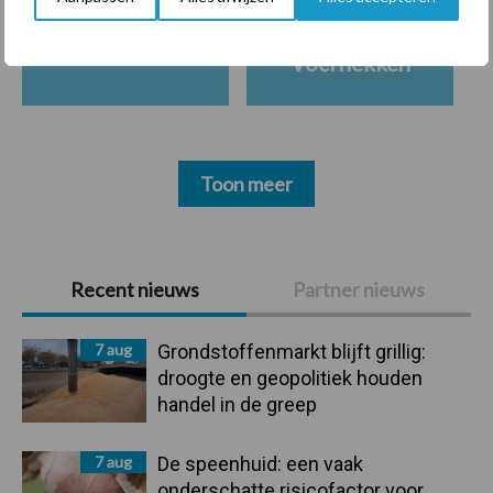
Ligbox &
Bedrijfsnieuws
Voerhekken
Toon meer
Primaire
Recent nieuws
Partner nieuws
Sidebar
7 aug
Grondstoffenmarkt blijft grillig:
droogte en geopolitiek houden
handel in de greep
7 aug
De speenhuid: een vaak
onderschatte risicofactor voor