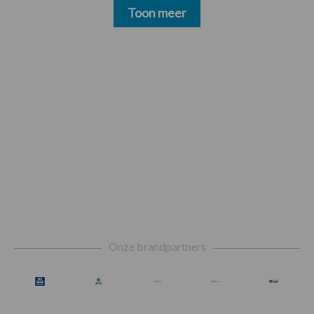
Toon meer
Footer
Onze brandpartners