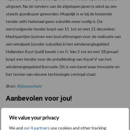
uitgezet. Na de tenders van de afgelopen jaren is wind op zee
steeds goedkoper geworden. Mogelijk is er bij de komende
tender zelfs helemaal geen subsidie meer nodig is. De
eerstvolgende tender loopt van 15 tot en met 21 december.
Marktpartijen kunnen een bod uitbrengen voor de realisatie van
een windpark (zonder subsidie) in het windenergiegebied
Hollandse Kust (zuid) kavels I en II. Van 2 tot en met 18 januari
loopt een tender voor de ontwikkeling van Kavel V van het
windenergiegebied Borssele. Dit is een kavel waar innovatie en
het testen van nieuwe technologie centraal staat.
Bron:
Rijksoverheid
Aanbevolen voor jou!
Grondstoffenmarkt blijft
We value your privacy
grillig: droogte en
We and
our 4 partners
use cookies and other tracking
geopolitiek houden handel