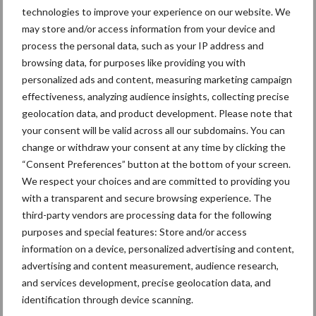
in de greep
technologies to improve your experience on our website. We
may store and/or access information from your device and
process the personal data, such as your IP address and
De speenhuid: een vaak
browsing data, for purposes like providing you with
onderschatte risicofactor
personalized ads and content, measuring marketing campaign
voor mastitis
effectiveness, analyzing audience insights, collecting precise
geolocation data, and product development. Please note that
your consent will be valid across all our subdomains. You can
change or withdraw your consent at any time by clicking the
ForFarmers ziet volume en
“Consent Preferences” button at the bottom of your screen.
marktaandeel groeien in
We respect your choices and are committed to providing you
krimpende Nederlandse
markt
with a transparent and secure browsing experience. The
third-party vendors are processing data for the following
purposes and special features: Store and/or access
information on a device, personalized advertising and content,
Themapagina's
advertising and content measurement, audience research,
and services development, precise geolocation data, and
identification through device scanning.
Diergezondheid
Bemesting
Fokkerij
Melkv