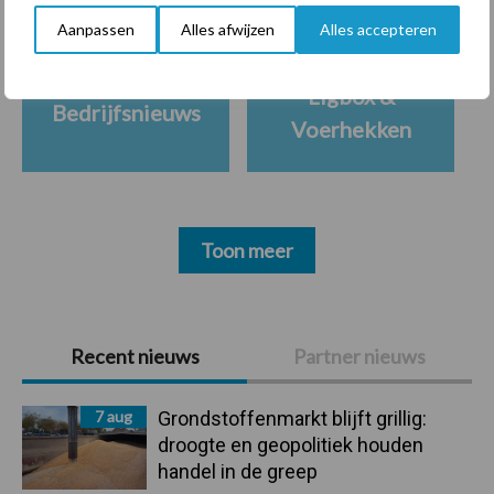
Aanpassen
Alles afwijzen
Alles accepteren
Ligbox &
Bedrijfsnieuws
Voerhekken
Toon meer
Primaire
Recent nieuws
Partner nieuws
Sidebar
7 aug
Grondstoffenmarkt blijft grillig:
droogte en geopolitiek houden
handel in de greep