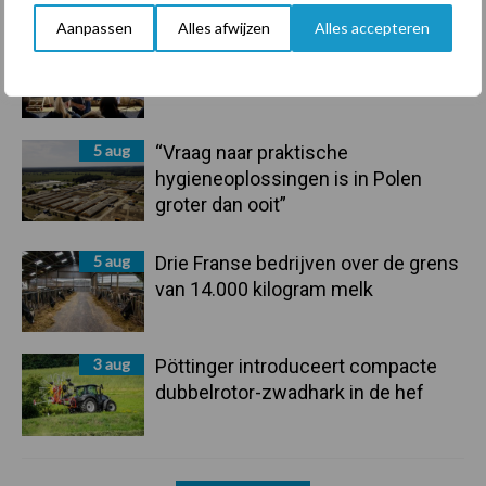
Aanpassen
Alles afwijzen
Alles accepteren
6 aug
Tien praktische tips voor een
langere levensduur
5 aug
“Vraag naar praktische
hygieneoplossingen is in Polen
groter dan ooit”
5 aug
Drie Franse bedrijven over de grens
van 14.000 kilogram melk
3 aug
Pöttinger introduceert compacte
dubbelrotor-zwadhark in de hef