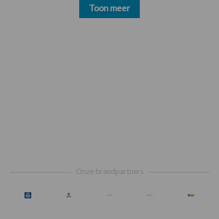
Toon meer
Footer
Onze brandpartners