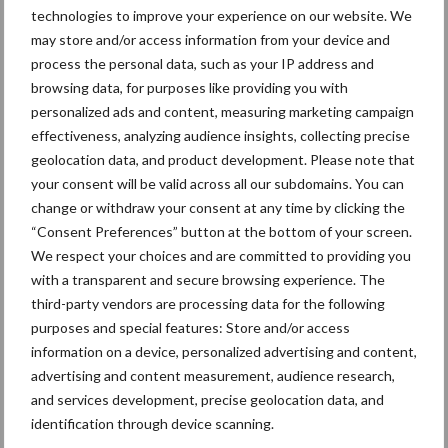
technologies to improve your experience on our website. We
may store and/or access information from your device and
process the personal data, such as your IP address and
browsing data, for purposes like providing you with
Derogatie
Fosfaatrechten
personalized ads and content, measuring marketing campaign
effectiveness, analyzing audience insights, collecting precise
geolocation data, and product development. Please note that
your consent will be valid across all our subdomains. You can
change or withdraw your consent at any time by clicking the
“Consent Preferences” button at the bottom of your screen.
Toon meer
We respect your choices and are committed to providing you
with a transparent and secure browsing experience. The
third-party vendors are processing data for the following
Primaire
purposes and special features: Store and/or access
Recent nieuws
Partner nieuws
information on a device, personalized advertising and content,
Sidebar
advertising and content measurement, audience research,
6 aug
ForFarmers ziet volume en
and services development, precise geolocation data, and
marktaandeel groeien in krimpende
identification through device scanning.
Nederlandse markt