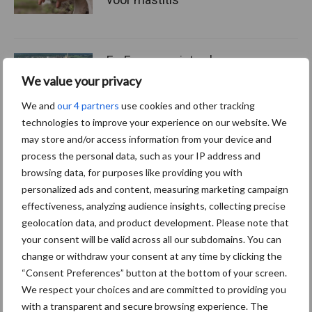
ForFarmers ziet volume en
marktaandeel groeien in
We value your privacy
krimpende Nederlandse
markt
We and
our 4 partners
use cookies and other tracking
technologies to improve your experience on our website. We
may store and/or access information from your device and
process the personal data, such as your IP address and
Themapagina's
browsing data, for purposes like providing you with
personalized ads and content, measuring marketing campaign
effectiveness, analyzing audience insights, collecting precise
Diergezondheid
Bemesting
Fokkerij
Melkv
geolocation data, and product development. Please note that
your consent will be valid across all our subdomains. You can
change or withdraw your consent at any time by clicking the
“Consent Preferences” button at the bottom of your screen.
Ligbox &
We respect your choices and are committed to providing you
Bedrijfsnieuws
Voerhekken
with a transparent and secure browsing experience. The