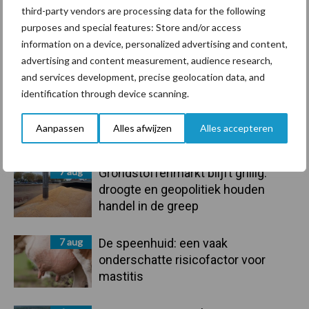
third-party vendors are processing data for the following
purposes and special features: Store and/or access
information on a device, personalized advertising and content,
advertising and content measurement, audience research,
Toon meer
and services development, precise geolocation data, and
identification through device scanning.
Primaire
Aanpassen
Alles afwijzen
Alles accepteren
Recent nieuws
Partner nieuws
Sidebar
7 aug
Grondstoffenmarkt blijft grillig:
droogte en geopolitiek houden
handel in de greep
7 aug
De speenhuid: een vaak
onderschatte risicofactor voor
mastitis