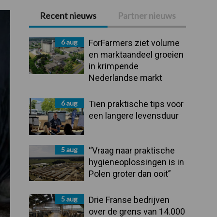
Recent nieuws
Partner nieuws
Primaire
Sidebar
6 aug
ForFarmers ziet volume
en marktaandeel groeien
in krimpende
Nederlandse markt
6 aug
Tien praktische tips voor
een langere levensduur
5 aug
“Vraag naar praktische
hygieneoplossingen is in
Polen groter dan ooit”
5 aug
Drie Franse bedrijven
over de grens van 14.000