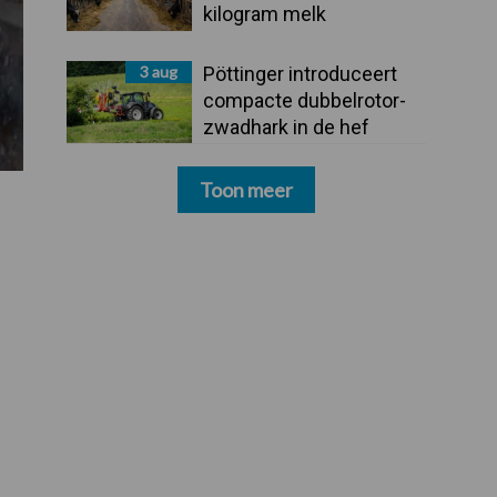
kilogram melk
3 aug
Pöttinger introduceert
compacte dubbelrotor-
zwadhark in de hef
Toon meer