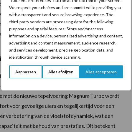
“Consent Preferences” button at the bottom of your screen.
k-shifts verminderen. Verder kan deze het gewicht
We respect your choices and are committed to providing you
n, waardoor de uitlijning van het melkstel nog
with a transparent and secure browsing experience. The
third-party vendors are processing data for the following
tere gewicht van het melkstel bij alle melkkoeien (van
purposes and special features: Store and/or access
tot een minder vaak afzakken van de melkklauwen en
information on a device, personalized advertising and content,
advertising and content measurement, audience research,
and services development, precise geolocation data, and
identification through device scanning.
mstabiliteit en snelheid
Aanpassen
Alles afwijzen
Alles accepteren
 is er onafhankelijk van de melkstroom een vacuüm
 en snelheid van de melkbeurt (melkstroom: 9
natie met de nieuwe tepelvoering Magnum Turbo wordt
ort voor gevoelige uiers en tegelijkertijd voor een
er verbetering van de vloeistofdynamiek, wat een
capaciteit met behoud van prestaties. Dit betekent