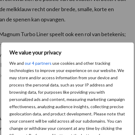
 de melkklauw recht onder brede, smalle, korte en
 van de spenen kan opvangen.
Magnum Turbo Liner speelt ook een rol van betekenis;
s. Het cilindrische kopgat zorgt dat de tepelvoering
We value your privacy
vorm zorgt dat deze de speen zachter masseert en dat
We and
our 4 partners
use cookies and other tracking
r bij de melkklauw. Dit gebeurt op het niveau van elke
technologies to improve your experience on our website. We
erde ‘ventilatie’ zorgt voor een snellere afvoer van
may store and/or access information from your device and
process the personal data, such as your IP address and
browsing data, for purposes like providing you with
personalized ads and content, measuring marketing campaign
effectiveness, analyzing audience insights, collecting precise
geolocation data, and product development. Please note that
uw nog lichter geworden, met name 85 gram lichter dan
your consent will be valid across all our subdomains. You can
wicht melkklauw is gemakkelijk in gebruik en kan de
change or withdraw your consent at any time by clicking the