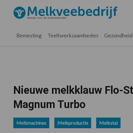
Spring
Door
Spring
Spring
naar
naar
naar
naar
Melkveebedrijf.nl
de
de
de
de
hoofdnavigatie
hoofd
eerste
voettekst
inhoud
sidebar
Bemesting
Teeltwerkzaamheden
Gezondheid
Nieuwe melkklauw Flo-St
Magnum Turbo
Melkmachines
Melkproductie
Melkstal