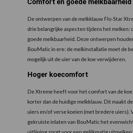
Comfort en goede melkbaarheid
De ontwerpen van de melkklauw Flo-Star Xtr
drie belangrijke aspecten tijdens het melken:
goede melkbaarheid. Deze ontwerpen houden 
BouMatic in ere: de melkinstallatie moet de b
mogelijk uit de uier van de koe verwijderen.
Hoger koecomfort
De Xtreme heeft voor het comfort van de koe e
korter dan de huidige melkklauw. Dit maakt de
uiers en/of verse koeien (met bredere uiers)
gekruiste inlaten van BouMatic het evenwicht 
uitlijning zorgt voor een gelijkmatig uitmelken