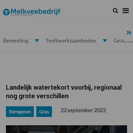
Spring
Door
Spring
Spring
naar
naar
naar
naar
Zoeken...
Zoek
Melkveebedrijf.nl
de
de
de
de
hoofdnavigatie
hoofd
eerste
voettekst
inhoud
sidebar
Bemesting
Teeltwerkzaamheden
Gezond
Landelijk watertekort voorbij, regionaal
nog grote verschillen
22 september 2022
Beregenen
Gras