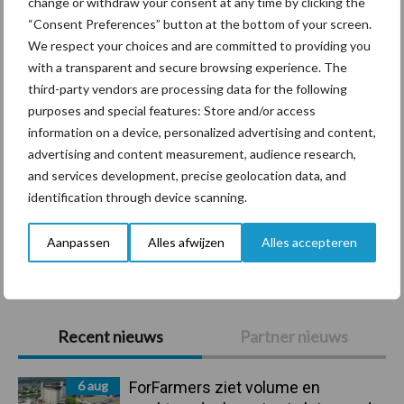
change or withdraw your consent at any time by clicking the
“Consent Preferences” button at the bottom of your screen.
Diergezondheid
Bemesting
Fokkerij
Melkv
We respect your choices and are committed to providing you
with a transparent and secure browsing experience. The
third-party vendors are processing data for the following
purposes and special features: Store and/or access
information on a device, personalized advertising and content,
Beregening
Bijproducten
advertising and content measurement, audience research,
and services development, precise geolocation data, and
identification through device scanning.
Aanpassen
Alles afwijzen
Alles accepteren
Toon meer
Primaire
Recent nieuws
Partner nieuws
Sidebar
6 aug
ForFarmers ziet volume en