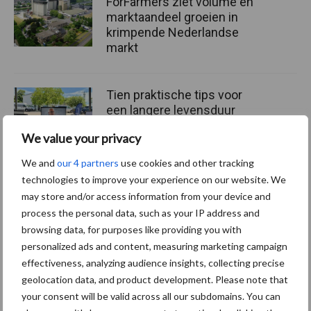
ForFarmers ziet volume en
marktaandeel groeien in
krimpende Nederlandse
markt
Tien praktische tips voor
een langere levensduur
We value your privacy
We and
our 4 partners
use cookies and other tracking
technologies to improve your experience on our website. We
“Vraag naar praktische
may store and/or access information from your device and
hygieneoplossingen is in
process the personal data, such as your IP address and
Polen groter dan ooit”
browsing data, for purposes like providing you with
personalized ads and content, measuring marketing campaign
effectiveness, analyzing audience insights, collecting precise
geolocation data, and product development. Please note that
Themapagina's
your consent will be valid across all our subdomains. You can