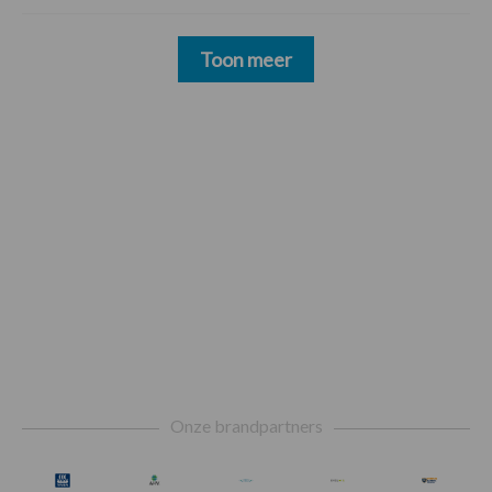
Toon meer
Footer
Onze brandpartners