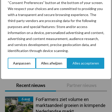
“Consent Preferences” button at the bottom of your screen.
We respect your choices and are committed to providing you
with a transparent and secure browsing experience. The
third-party vendors are processing data for the following
purposes and special features: Store and/or access
Mastitis
Hittestress
information on a device, personalized advertising and content,
advertising and content measurement, audience research,
and services development, precise geolocation data, and
identification through device scanning.
Toon meer
Aanpassen
Alles afwijzen
Alles accepteren
Primaire
Recent nieuws
Partner nieuws
Sidebar
6 aug
ForFarmers ziet volume en
marktaandeel groeien in krimpende
Nederlandse markt