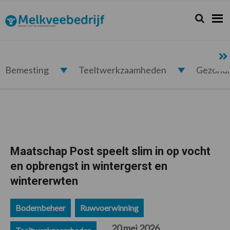
Spring
Door
Spring
Spring
naar
naar
naar
naar
Zoeken...
Zoek
Melkveebedrijf.nl
de
de
de
de
hoofdnavigatie
hoofd
eerste
voettekst
inhoud
sidebar
Bemesting
Teeltwerkzaamheden
Gezond
Maatschap Post speelt slim in op vocht
en opbrengst in wintergerst en
wintererwten
Bodembeheer
Ruwvoerwinning
20 mei 2026