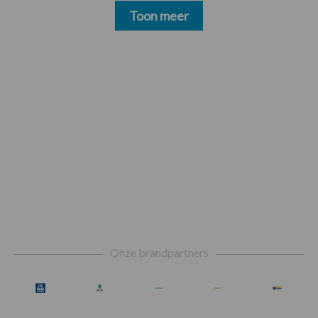
Toon meer
Footer
Onze brandpartners