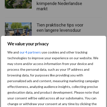
krimpende Nederlandse
markt
Tien praktische tips voor
een langere levensduur
We value your privacy
We and
our 4 partners
use cookies and other tracking
“Vraag naar praktische
technologies to improve your experience on our website. We
hygieneoplossingen is in
may store and/or access information from your device and
Polen groter dan ooit”
process the personal data, such as your IP address and
browsing data, for purposes like providing you with
personalized ads and content, measuring marketing campaign
effectiveness, analyzing audience insights, collecting precise
geolocation data, and product development. Please note that
Themapagina's
your consent will be valid across all our subdomains. You can
change or withdraw your consent at any time by clicking the
Diergezondheid
Bemesting
Fokkerij
Melkv