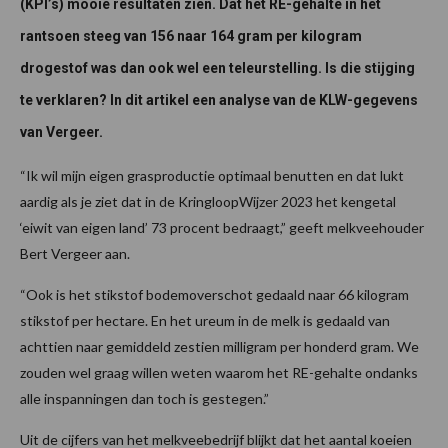
(KPI’s) mooie resultaten zien. Dat het RE-gehalte in het
rantsoen steeg van 156 naar 164 gram per kilogram
drogestof was dan ook wel een teleurstelling. Is die stijging
te verklaren? In dit artikel een analyse van de KLW-gegevens
van Vergeer.
“Ik wil mijn eigen grasproductie optimaal benutten en dat lukt
aardig als je ziet dat in de KringloopWijzer 2023 het kengetal
‘eiwit van eigen land’ 73 procent bedraagt,” geeft melkveehouder
Bert Vergeer aan.
“Ook is het stikstof bodemoverschot gedaald naar 66 kilogram
stikstof per hectare. En het ureum in de melk is gedaald van
achttien naar gemiddeld zestien milligram per honderd gram. We
zouden wel graag willen weten waarom het RE-gehalte ondanks
alle inspanningen dan toch is gestegen.”
Uit de cijfers van het melkveebedrijf blijkt dat het aantal koeien