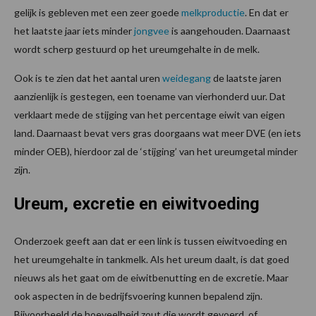
gelijk is gebleven met een zeer goede
melkproductie
. En dat er
het laatste jaar iets minder
jongvee
is aangehouden. Daarnaast
wordt scherp gestuurd op het ureumgehalte in de melk.
Ook is te zien dat het aantal uren
weidegang
de laatste jaren
aanzienlijk is gestegen, een toename van vierhonderd uur. Dat
verklaart mede de stijging van het percentage eiwit van eigen
land. Daarnaast bevat vers gras doorgaans wat meer DVE (en iets
minder OEB), hierdoor zal de ‘stijging’ van het ureumgetal minder
zijn.
Ureum, excretie en eiwitvoeding
Onderzoek geeft aan dat er een link is tussen eiwitvoeding en
het ureumgehalte in tankmelk. Als het ureum daalt, is dat goed
nieuws als het gaat om de eiwitbenutting en de excretie. Maar
ook aspecten in de bedrijfsvoering kunnen bepalend zijn.
Bijvoorbeeld de hoeveelheid zout die wordt gevoerd, of