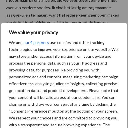
snedes gaan bij ons in balen, die we eventueel vermengen met
voer van eerdere snedes. Ik vind het lastig om zogenaamde
lasagnekuilen te maken, want het iedere keer weer open maken
van de kuil is arbeidsintensief. En het vergroot de kans op
‘storende lagen’ en broei. Ik ben al iets minder gaan
bemesten
en
We value your privacy
ik probeer te gaan maaien bij 4000 tot 4200 kilogram per
We and
our 4 partners
use cookies and other tracking
drogestof.”
technologies to improve your experience on our website. We
may store and/or access information from your device and
RE invloed op krachtvoer
process the personal data, such as your IP address and
browsing data, for purposes like providing you with
“Voor komend jaar gaan we proberen om kuil te winnen met een
personalized ads and content, measuring marketing campaign
laag OEB-gehalte door een keer vaker te schudden. Waardoor we
effectiveness, analyzing audience insights, collecting precise
niet alleen naar een laag RE in het krachtvoer kunnen, maar
geolocation data, and product development. Please note that
waarschijnlijk ook iets kunnen besparen op de hoeveelheid
your consent will be valid across all our subdomains. You can
krachtvoer. Wellicht kunnen we ook bij de droge koeien nog wat
change or withdraw your consent at any time by clicking the
halen door iets preciezer te zijn.”
“Consent Preferences” button at the bottom of your screen.
We respect your choices and are committed to providing you
Vergeer vindt de 155 gram RE per kilogram drogestof een mooie
with a transparent and secure browsing experience. The