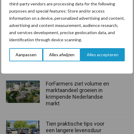
richtlijn om naar te streven. Aan de andere kant is het voor een
third-party vendors are processing data for the following
zelfvoorzienend bedrijf met veel gras in het rantsoen ook erg
purposes and special features: Store and/or access
lastig. Want een goede voerwinning is deels ook afhankelijk van
information on a device, personalized advertising and content,
advertising and content measurement, audience research,
het weer. Wat hem betreft moet 155 gram per kilogram
and services development, precise geolocation data, and
drogestof dan ook geen harde norm worden, maar een mooi
identification through device scanning.
streefgetal.
Bron:
Verantwoorde Veehouderij
Aanpassen
Alles afwijzen
Alles accepteren
Aanbevolen voor jou!
ForFarmers ziet volume en
marktaandeel groeien in
krimpende Nederlandse
markt
Tien praktische tips voor
een langere levensduur